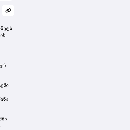
რნეტს
რის
იურ
ვეში
წინა
მში
ს