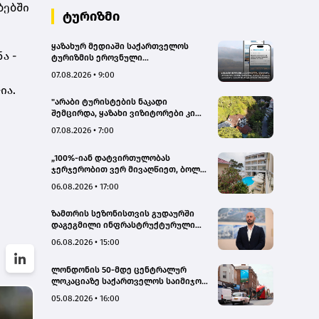
ბებში
ტურიზმი
ყაზახურ მედიაში საქართველოს
ა -
ტურიზმის ეროვნული
ადმინისტრაციის მარკეტინგული
07.08.2026 • 9:00
კამპანიის ფარგლებში სტატიები
ია.
მომზადდა
"არაბი ტურისტების ნაკადი
შემცირდა, ყაზახი ვიზიტორები კი
გააქტიურდნენ"- Borjomi UnderWood
07.08.2026 • 7:00
Hotel
„100%-იან დატვირთულობას
ჯერჯერობით ვერ მივაღწიეთ, ბოლო
პერიოდში რამდენიმე ჯავშანიც
06.08.2026 • 17:00
გაუქმდა“ - Kobuleti Beach Club
ზამთრის სეზონისთვის გუდაურში
დაგეგმილი ინფრასტრუქტურული
პროექტები ხელს შეუწყობს
06.08.2026 • 15:00
გუდაურის ტურისტული
პოტენციალის გაზრდას – ლევან
ლონდონის 50-მდე ცენტრალურ
დარსალია
ლოკაციაზე საქართველოს საიმიჯო
ვიზუალები განთავსდა
05.08.2026 • 16:00