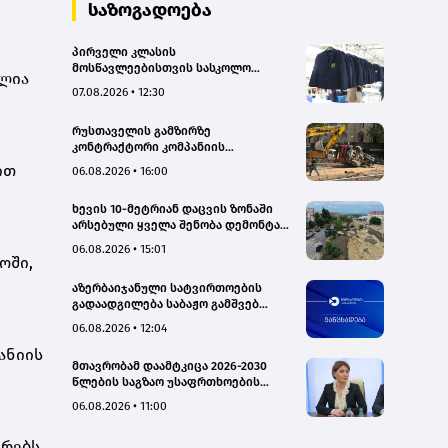
საზოგადოება
პირველი კლასის
მოსწავლეებისთვის სასკოლო
ელია
ფორმების რეალიზაცია 1–14
07.08.2026 • 12:30
სექტემბრის პერიოდში
განხორციელდება
რუსთაველის გამზირზე
კონტრაქტორი კომპანიის
თვითმცლელმა ტრანშიის კიდესთან
ით
06.08.2026 • 16:00
ახლოს იმოძრავა, რამაც ნიადაგის
ჩამოშლა და ტექნიკის მოცურება
ხევის 10-მეტრიან დაცვის ზონაში
გამოიწვია, გადაბრუნდა
არსებული ყველა შენობა დემონტაჟს
ავტომანქანა - თვითმცლელში
დაექვემდებარება - თელავის მერი
იმყოფებოდა მცირეწლოვანი ბავშვი
06.08.2026 • 15:01
- GWP
ოში,
აზერბაიჯანული სატვირთოების
გადაადგილება საბაჟო გამშვებ
პუნქტებზე შეუფერხებლად
06.08.2026 • 12:04
მიმდინარეობს- შემოსავლების
სამსახური
ანიის
მთავრობამ დაამტკიცა 2026-2030
წლების საგზაო უსაფრთხოების
ეროვნული სტრატეგია და მისი
06.08.2026 • 11:00
სამოქმედო გეგმა – თამარ
იოსელიანი
რებს,