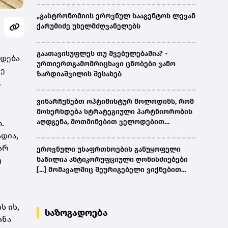
„გასტრონომიის ეროვნულ სააგენტოს ლევან
ქარუმიძე უხელმძღვანელებს
გაათავისუფლეს თუ შვებულებაშია? -
ადება
ურთიერთგამომრიცხავი ცნობები ვანო
ზე
ზარდიაშვილის შესახებ
.
ვინარჩუნებთ ოპტიმისტურ მოლოდინს, რომ
მოხერხდება სტრატეგიული პარტნიორობის
აღდგენა, მოთმინებით ველოდებით
.
ამერიკული მხარის შემხვედრ ნაბიჯებს -
დია,
კობახიძე
არ
ეროვნული უსაფრთხოების განუყოფელი
ე
ნაწილია ანტიკორუფციული ღონისძიებები
[...] მომავალშიც შეურიგებელი ვიქნებით
ნებისმიერი სახის კორუფციულ
დანაშაულთან და კანონის წინაშე ყველა
,
უმკაცრესად აგებს პასუხს - კობახიძე
ს ის,
საზოგადოება
ანა