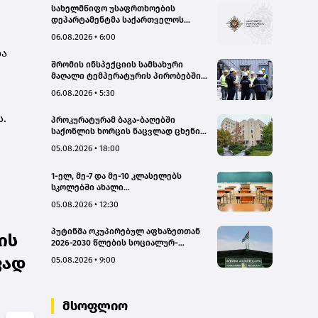
სახელმწიფო უსაფრთხოების
დეპარტამენტმა საქართველოს
სახელმწიფო ინტერესების
06.08.2026 • 6:00
საზიანოდ საბოტაჟის მუხლით
და
გამოძიება დაიწყო
შრომის ინსპექციის სამსახური
მაღალი ტემპერატურის პირობებში
შრომის უსაფრთხოების ნორმების
06.08.2026 • 5:30
მონიტორინგს მთელი ქვეყნის
მასშტაბით ახორციელებს
.
პროკურატურამ ბაგა-ბაღებში
საქონლის ხორცის ნაცვლად ცხენის
ხორცის შეტანის ფაქტებზე ორ პირს
05.08.2026 • 18:00
ბრალდება წარუდგინა
1-ელ, მე-7 და მე-10 კლასელებს
სკოლებში ახალი
სახელმძღვანელოები, ახალი
05.08.2026 • 12:30
პროგრამები დახვდებათ - ასევე
ამოქმედდება ახალი წესი,
პუტინმა ოკუპირებულ აფხაზეთთან
რომლითაც საგაკვეთილო პროცესში
ის
2026-2030 წლების სოციალურ-
ტელეფონების გამოყენება
ეკონომიკური პროგრამის
იზღუდება
ფად
05.08.2026 • 9:00
შეთანხმების რატიფიცირებას ხელი
მოაწერა
მსოფლიო