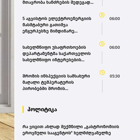
მთავრობა ხანძრების შედეგად
დანგრეული სახლების აღდგენის
დასაფინანსებლად სწრაფად
5 აგვისტოს ელექტროენერგიის
06:00
იმოქმედებს
მასშტაბური გათიშვა
ენგურჰესზე მიმდინარე
სამუშაოებს უკავშირდება-
სახელმწიფო ელექტროსისტემა
სახელმწიფო უსაფრთხოების
06:00
დეპარტამენტმა საქართველოს
სახელმწიფო ინტერესების
საზიანოდ საბოტაჟის მუხლით
გამოძიება დაიწყო
შრომის ინსპექციის სამსახური
05:30
მაღალი ტემპერატურის
პირობებში შრომის
უსაფრთხოების ნორმების
მონიტორინგს მთელი ქვეყნის
მასშტაბით ახორციელებს
პოლიტიკა
რა ვიცით ახლად შექმნილი „გასტრონომიის
ეროვნული სააგენტოს“ ხელმძღვანელზე