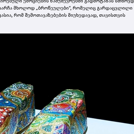
ცირებული ემოციების ნამუშევრებში გადმოტანას სთხოვდ
 დარჩა მხოლოდ „ბროწეულები“, რომელიც გარდაცვლილი 
ასია, რომ შემოთავაზებების მიუხედავად, თავისთვის