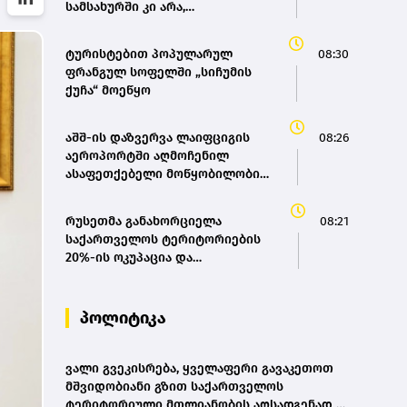
სამსახურში კი არა,
ყოველდღიურ ცხოვრებაში
იყენებს - Eurobarometer-ის
ტურისტებით პოპულარულ
08:30
კვლევა
ფრანგულ სოფელში „სიჩუმის
ქუჩა“ მოეწყო
აშშ-ის დაზვერვა ლაიფციგის
08:26
აეროპორტში აღმოჩენილ
ასაფეთქებელი მოწყობილობით
აღჭურვილ დრონს რუსეთს
უკავშირებს
რუსეთმა განახორციელა
08:21
საქართველოს ტერიტორიების
20%-ის ოკუპაცია და
სააკაშვილის, მისი რეჟიმის და
„ნაცმოძრაობის“ ღალატი
ვერანაირად ვერ გადაფარავს ამ
პოლიტიკა
დანაშაულს, ეს იყო დანაშაული
ჩვენი სახელმწიფოს წინაშე -
კობახიძე
ვალი გვეკისრება, ყველაფერი გავაკეთოთ
მშვიდობიანი გზით საქართველოს
ტერიტორიული მთლიანობის აღსადგენად -