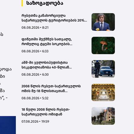
სახალხო დამცველი
საზოგადოება
რუსეთმა განახორციელა
საქართველოს ტერიტორიების 20%-
ის ოკუპაცია და სააკაშვილის, მისი
08.08.2026 • 8:21
რეჟიმის და „ნაცმოძრაობის“
ას
ღალატი ვერანაირად ვერ
ფინეთში შექმნეს სათვალე,
გადაფარავს ამ დანაშაულს, ეს იყო
რომელიც ტყეში სოკოების
დანაშაული ჩვენი სახელმწიფოს
აღმოჩენაში დაგეხმარებათ
წინაშე - კობახიძე
08.08.2026 • 6:33
აშშ-ში ველოსიპედისტთა
სიკვდილიანობა 40-წლიან
ნდოდა
მაქსიმუმს უახლოვდება
08.08.2026 • 6:30
ბი
ს
2008 წლის რუსეთ-საქართველოს
მა
ომის მე-18 წლისთავთან
დაკავშირებით ადმინისტრაციულ
, -
08.08.2026 • 5:32
შენობებზე სახელმწიფო დროშები
დაეშვა
18 წელი 2008 წლის რუსეთ-
საქართველოს ომიდან
07.08.2026 • 19:59