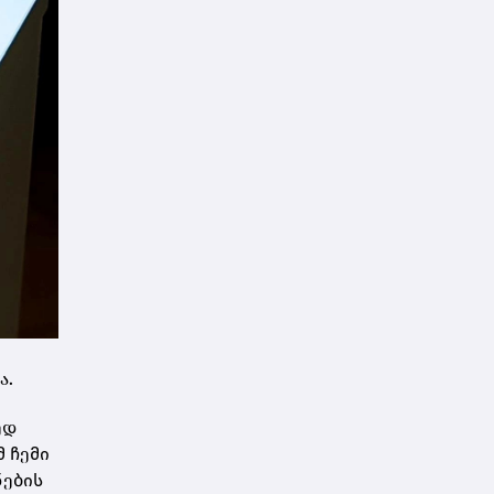
ა.
ედ
მ ჩემი
ნების