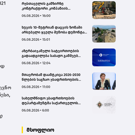
021
რუსთაველის გამზირზე
კონტრაქტორი კომპანიის
თვითმცლელმა ტრანშიის კიდესთან
06.08.2026 • 16:00
ახლოს იმოძრავა, რამაც ნიადაგის
ჩამოშლა და ტექნიკის მოცურება
ხევის 10-მეტრიან დაცვის ზონაში
გამოიწვია, გადაბრუნდა
არსებული ყველა შენობა დემონტაჟს
ავტომანქანა - თვითმცლელში
დაექვემდებარება - თელავის მერი
იმყოფებოდა მცირეწლოვანი ბავშვი
06.08.2026 • 15:01
- GWP
აზერბაიჯანული სატვირთოების
გადაადგილება საბაჟო გამშვებ
პუნქტებზე შეუფერხებლად
06.08.2026 • 12:04
ოდ
მიმდინარეობს- შემოსავლების
სამსახური
მთავრობამ დაამტკიცა 2026-2030
წლების საგზაო უსაფრთხოების
ეროვნული სტრატეგია და მისი
06.08.2026 • 11:00
დევნო
სამოქმედო გეგმა – თამარ
იოსელიანი
ესი,
სახელმწიფო უსაფრთხოების
დეპარტამენტმა საქართველოს
სახელმწიფო ინტერესების
06.08.2026 • 6:00
საზიანოდ საბოტაჟის მუხლით
0
გამოძიება დაიწყო
მსოფლიო