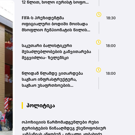
12 წლით, ხოლო იურისტ სოფო
შიდა მობილობის გაუმჯობესებას
პეტრიაშვილს 8 წლით
ქვეყანაში“ - მარიამ
თავისუფლების აღკვეთა მიესაჯა
ქვრივიშვილი
FIFA-ს პრეზიდენტმა
18:30
ოფიციალური ბოდიში მოიხადა
მსოფლიო ჩემპიონატის წილის
გაყიდვის მცდელობის გამო
საკუთარი ბალისტიკური
18:00
შესაძლებლობების განვითარება
შეგვიძლია- ზელენსკი
წლიდან წლამდე ვითარდება
18:00
საგზაო ინფრასტრუქტურა,
საგზაო უსაფრთხოების
ეროვნულ სტრატეგია მოგვცემს
საშუალებას, ბევრად უფრო
ავამაღლოთ უსაფრთხოების
პოლიტიკა
ხარისხი საქართველოს გზებზე,
ამას სჭირდება თანმიმდევრული
მიდგომა - ირაკლი კობახიძე
ოპოზიციის წარმომადგენლები რუსი
ტურისტების წინააღმდეგ ქსენოფობიურ
კამპანიას აწყობენ - ირაკლი კობახიძე