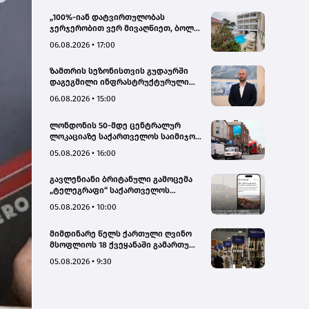
„100%-იან დატვირთულობას
ჯერჯერობით ვერ მივაღწიეთ, ბოლო
პერიოდში რამდენიმე ჯავშანიც
06.08.2026 • 17:00
გაუქმდა“ - Kobuleti Beach Club
ზამთრის სეზონისთვის გუდაურში
დაგეგმილი ინფრასტრუქტურული
პროექტები ხელს შეუწყობს
06.08.2026 • 15:00
გუდაურის ტურისტული
პოტენციალის გაზრდას – ლევან
ლონდონის 50-მდე ცენტრალურ
დარსალია
ლოკაციაზე საქართველოს საიმიჯო
ვიზუალები განთავსდა
05.08.2026 • 16:00
გავლენიანი ბრიტანული გამოცემა
„ტელეგრაფი“ საქართველოს
ტურისტული პოტენციალის შესახებ
05.08.2026 • 10:00
სტატიების ციკლს აქვეყნებს
მიმდინარე წელს ქართული ღვინო
მსოფლიოს 18 ქვეყანაში გამართულ
140-მდე ღონისძიებაზე იყო
05.08.2026 • 9:30
წარმოდგენილი