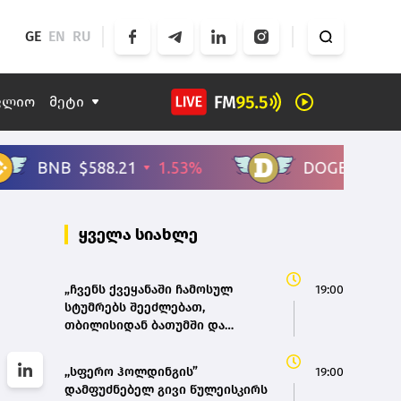
GE
EN
RU
ფლიო
მეტი
ყველა სიახლე
„ჩვენს ქვეყანაში ჩამოსულ
19:00
სტუმრებს შეეძლებათ,
თბილისიდან ბათუმში და
ბათუმიდან ჩვენს დედაქალაქში
4 საათში ჩამოვიდნენ, ეს ხელს
,,სფერო ჰოლდინგის”
19:00
შეუწყობს შიდა ტურიზმს,
დამფუძნებელ გივი წულეისკირს
საერთაშორისო ტურიზმს, ასევე