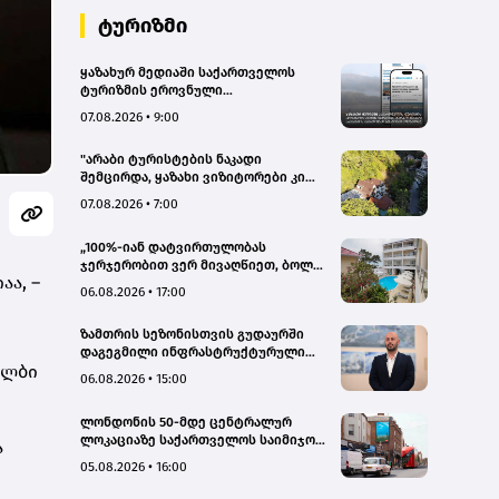
ტურიზმი
ყაზახურ მედიაში საქართველოს
ტურიზმის ეროვნული
ადმინისტრაციის მარკეტინგული
07.08.2026 • 9:00
კამპანიის ფარგლებში სტატიები
მომზადდა
"არაბი ტურისტების ნაკადი
შემცირდა, ყაზახი ვიზიტორები კი
გააქტიურდნენ"- Borjomi UnderWood
07.08.2026 • 7:00
Hotel
„100%-იან დატვირთულობას
ჯერჯერობით ვერ მივაღწიეთ, ბოლო
აა, –
პერიოდში რამდენიმე ჯავშანიც
06.08.2026 • 17:00
გაუქმდა“ - Kobuleti Beach Club
ზამთრის სეზონისთვის გუდაურში
დაგეგმილი ინფრასტრუქტურული
ალბი
პროექტები ხელს შეუწყობს
06.08.2026 • 15:00
გუდაურის ტურისტული
პოტენციალის გაზრდას – ლევან
ლონდონის 50-მდე ცენტრალურ
დარსალია
ლოკაციაზე საქართველოს საიმიჯო
ა
ვიზუალები განთავსდა
05.08.2026 • 16:00