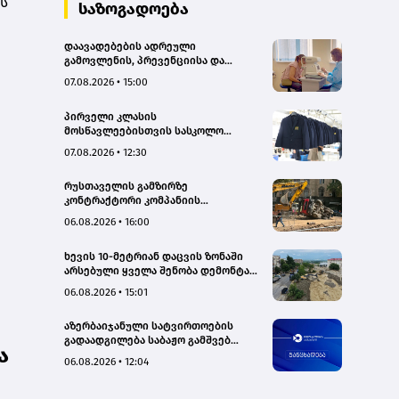
ს
საზოგადოება
დაავადებების ადრეული
გამოვლენის, პრევენციისა და
რეგიონებში ხარისხიან სამედიცინო
07.08.2026 • 15:00
მომსახურებაზე ხელმისაწვდომობის
გაზრდის მიზნით,
პირველი კლასის
დედოფლისწყაროში, სამედიცინო
მოსწავლეებისთვის სასკოლო
სკრინინგი გაიმართა – ჯანდაცვის
ფორმების რეალიზაცია 1–14
სამინისტრო
07.08.2026 • 12:30
სექტემბრის პერიოდში
განხორციელდება
რუსთაველის გამზირზე
კონტრაქტორი კომპანიის
თვითმცლელმა ტრანშიის კიდესთან
06.08.2026 • 16:00
ახლოს იმოძრავა, რამაც ნიადაგის
ჩამოშლა და ტექნიკის მოცურება
ხევის 10-მეტრიან დაცვის ზონაში
გამოიწვია, გადაბრუნდა
არსებული ყველა შენობა დემონტაჟს
ავტომანქანა - თვითმცლელში
დაექვემდებარება - თელავის მერი
იმყოფებოდა მცირეწლოვანი ბავშვი
06.08.2026 • 15:01
- GWP
აზერბაიჯანული სატვირთოების
გადაადგილება საბაჟო გამშვებ
ა
პუნქტებზე შეუფერხებლად
06.08.2026 • 12:04
მიმდინარეობს- შემოსავლების
სამსახური