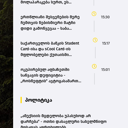
მოლაპარაკება სურთ, ეს
თეატრალური დიპლომატიაა -
ირანის პარლამენტის
ერთწლიანი შესვენების მერე
15:30
თავმჯდომარე
ჩემთვის ნებისმიერი მატჩი
დიდი გამოწვევაა – საბა
საზონოვი
საქართველოს ბანკის Student
15:17
Card-ისა და sCool Card-ის
მფლობელები ქუთაისში
ტრანსპორტზე შეღავათიანი
ტარიფით ისარგებლებენ
ოკუპირებულ აფხაზეთში
15:01
საწვავის დეფიციტია -
„როსნეფტის“ ავტოგასამართ
სადგურებზე კილომეტრიანი
რიგები დგას და თითო
ავტომობილზე მხოლოდ 20
პოლიტიკა
ლიტრის ჩასხმის შეზღუდვა
მოქმედებს - „დემოკრატიის
კვლევის ინსტიტუტი“
„ანექსიის მცდელობა უპასუხოდ არ
დარჩება“ - ოთხი დასავლური სახელმწიფო
მოსკოვს აფრთხილებს