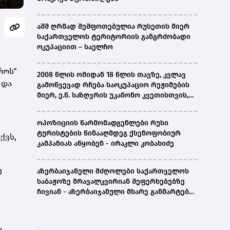
აშშ ღრმად შეშფოთებულია რუსეთის მიერ
საქართველოს ტერიტორიის განგრძობადი
ოკუპაციით – საელჩო
როს“
2008 წლის ომიდან 18 წლის თავზე, კვლავ
 და
გამოწვევად რჩება საოკუპაციო რეჟიმების
მიერ, ე.წ. საზღვრის უკანონო კვეთისთვის,
პირთა უკანონო დაკავებების და
პატიმრობის პრაქტიკა, ასევე მშობლიურ
ოპოზიციის წარმომადგენლები რუსი
ენაზე განათლების ხელმისაწვდომობა-
ტურისტების წინააღმდეგ ქსენოფობიურ
ქვს,
სახალხო დამცველი
კამპანიას აწყობენ - ირაკლი კობახიძე
0
აზერბაიჯანელი მძღოლები საქართველოს
საბაჟოზე მრავალკვირიან შეფერხებებზე
ჩივიან - აზერბაიჯანული მხარე განმარტებას
ითხოვს