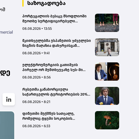
სახალხო დამცველი
საზოგადოება
ომ
პორტუგალიის ბუსაკუ მსოფლიოში
მეოთხე სერტიფიცირებული
„თერაპიული ტყე“ გახდა
08.08.2026 • 13:55
მკითხველებმა ესპანეთის უძველესი
წიგნის მაღაზია დახურვისგან
გადაარჩინეს
08.08.2026 • 9:41
ელექტროენერგიის გათიშვის
მდე
პირველ ორ შემთხვევაზე სუს-ში
წარიმართება გამოძიება, მესამე
08.08.2026 • 8:56
გათიშვას ჰქონდა კონკრეტული
მიზეზი, - სარეაბილიტაციო
რუსეთმა განახორციელა
სამუშაოები ენგურჰესზე - კობახიძე
საქართველოს ტერიტორიების 20%-
ის ოკუპაცია და სააკაშვილის, მისი
08.08.2026 • 8:21
რეჟიმის და „ნაცმოძრაობის“
ღალატი ვერანაირად ვერ
ფინეთში შექმნეს სათვალე,
გადაფარავს ამ დანაშაულს, ეს იყო
რომელიც ტყეში სოკოების
დანაშაული ჩვენი სახელმწიფოს
აღმოჩენაში დაგეხმარებათ
წინაშე - კობახიძე
08.08.2026 • 6:33