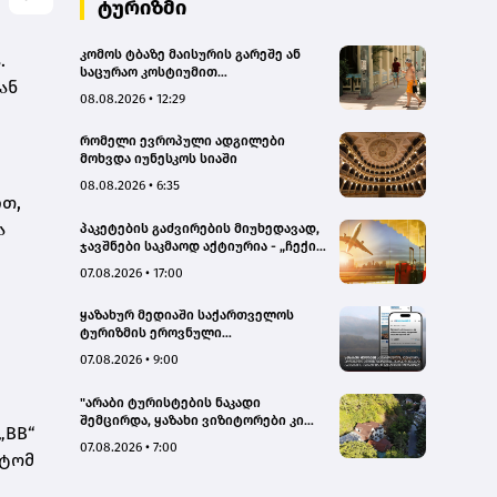
ტურიზმი
კომოს ტბაზე მაისურის გარეშე ან
.
საცურაო კოსტიუმით
ან
სეირნობისთვის ტურისტებს 200
08.08.2026 • 12:29
ევრომდე დააჯარიმებენ
რომელი ევროპული ადგილები
მოხვდა იუნესკოს სიაში
08.08.2026 • 6:35
ით,
ა
პაკეტების გაძვირების მიუხედავად,
ჯავშნები საკმაოდ აქტიურია - „ჩექინ
თრეველი"(bm.ge)
07.08.2026 • 17:00
ყაზახურ მედიაში საქართველოს
ტურიზმის ეროვნული
ადმინისტრაციის მარკეტინგული
07.08.2026 • 9:00
კამპანიის ფარგლებში სტატიები
მომზადდა
"არაბი ტურისტების ნაკადი
შემცირდა, ყაზახი ვიზიტორები კი
„BB“
გააქტიურდნენ"- Borjomi UnderWood
07.08.2026 • 7:00
Hotel
ნტომ