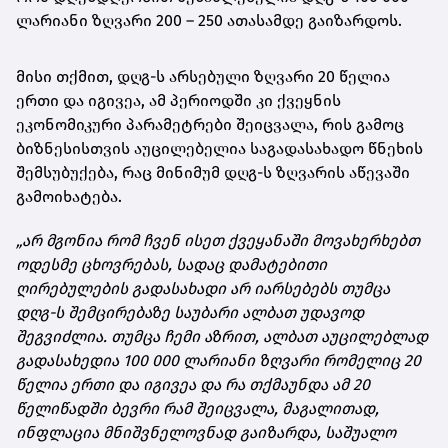
ლარიანი ზღვარი 200 – 250 ათასამდე გაიზარდოს.
მისი თქმით, დღგ-ს არსებული ზღვარი 20 წელია
ერთი და იგივეა, ამ პერიოდში კი ქვეყნის
ეკონომიკური პარამეტრები შეიცვალა, რის გამოც
ბიზნესისთვის აუცილებელია საგადასახადო წნეხის
შემსუბუქება, რაც მინიმუმ დღგ-ს ზღვარის აწევაში
გამოიხატება.
„არ
მგონია
რომ
ჩვენ
ისეთ
ქვეყანაში
მოვახერხებთ
ოდესმე
ცხოვრებას
,
სადაც
დამატებითი
ღირებულების
გადასახადი
არ
იარსებებს
თუმცა
დღგ-ს
შემცირებაზე
საუბარი
ალბათ
უდავოდ
შეგვიძლია
.
თუმცა
ჩემი
აზრით,
ალბათ
აუცილებლად
გადასახედია
100 000
ლარიანი
ზღვარი
რომელიც
20
წელია
ერთი
და
იგივეა
და
რა
თქმა
უნდა
ამ
20
წელიწადში
ბევრი
რამ
შეიცვალა
,
მაგალითად
,
ინფლაცია
მნიშვნელოვნად
გაიზარდა
,
საშუალო