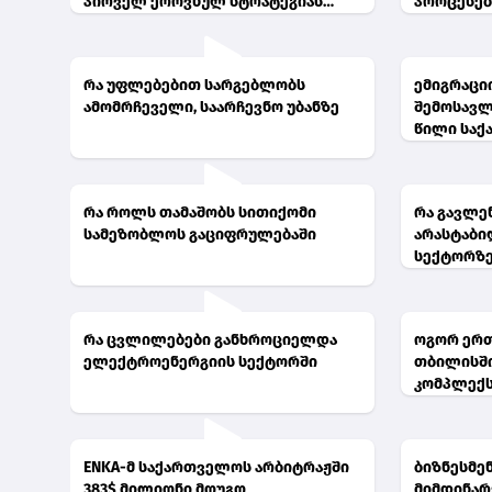
პირველ ეროვნულ სტრატეგიას
პროცესებ
მხარი დაუჭირა
რა უფლებებით სარგებლობს
ემიგრაცი
ამომრჩეველი, საარჩევნო უბანზე
შემოსავლ
წილი საქ
რა როლს თამაშობს სითიქომი
რა გავლე
სამეზობლოს გაციფრულებაში
არასტაბი
სექტორზ
რა ცვლილებები განხროციელდა
ოგორ ერთ
ელექტროენერგიის სექტორში
თბილისშ
კომპლექს
რამდენიმ
გაერთია
ENKA-მ საქართველოს არბიტრაჟში
ბიზნესმე
383$ მილიონი მოუგო
მიმდინარ