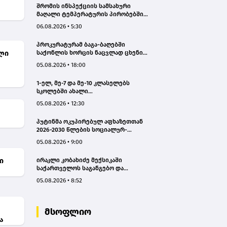
შრომის ინსპექციის სამსახური
მაღალი ტემპერატურის პირობებში
შრომის უსაფრთხოების ნორმების
06.08.2026 • 5:30
მონიტორინგს მთელი ქვეყნის
მასშტაბით ახორციელებს
პროკურატურამ ბაგა-ბაღებში
ლი
საქონლის ხორცის ნაცვლად ცხენის
ხორცის შეტანის ფაქტებზე ორ პირს
05.08.2026 • 18:00
ბრალდება წარუდგინა
1-ელ, მე-7 და მე-10 კლასელებს
სკოლებში ახალი
სახელმძღვანელოები, ახალი
05.08.2026 • 12:30
პროგრამები დახვდებათ - ასევე
ამოქმედდება ახალი წესი,
პუტინმა ოკუპირებულ აფხაზეთთან
რომლითაც საგაკვეთილო პროცესში
2026-2030 წლების სოციალურ-
ტელეფონების გამოყენება
ეკონომიკური პროგრამის
იზღუდება
05.08.2026 • 9:00
შეთანხმების რატიფიცირებას ხელი
მოაწერა
ი
ირაკლი კობახიძე მექსიკაში
საქართველოს საგანგებო და
სრულუფლებიან ელჩს შეხვდა – რაზე
05.08.2026 • 8:52
ისაუბრეს?
მსოფლიო
ა