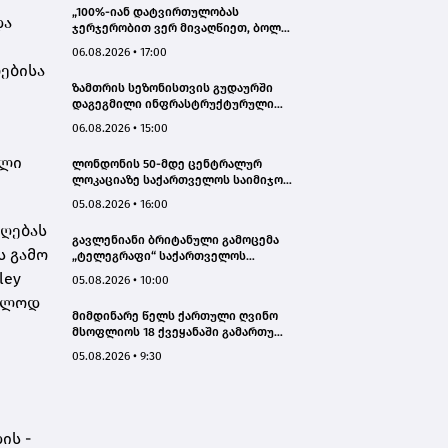
„100%-იან დატვირთულობას
და
ჯერჯერობით ვერ მივაღწიეთ, ბოლო
პერიოდში რამდენიმე ჯავშანიც
06.08.2026 • 17:00
გაუქმდა“ - Kobuleti Beach Club
ებისა
ზამთრის სეზონისთვის გუდაურში
დაგეგმილი ინფრასტრუქტურული
პროექტები ხელს შეუწყობს
06.08.2026 • 15:00
გუდაურის ტურისტული
პოტენციალის გაზრდას – ლევან
ილი
ლონდონის 50-მდე ცენტრალურ
დარსალია
ლოკაციაზე საქართველოს საიმიჯო
ვიზუალები განთავსდა
05.08.2026 • 16:00
დღებას
გავლენიანი ბრიტანული გამოცემა
ს გამო
„ტელეგრაფი“ საქართველოს
ტურისტული პოტენციალის შესახებ
ley
05.08.2026 • 10:00
სტატიების ციკლს აქვეყნებს
ხოლოდ
მიმდინარე წელს ქართული ღვინო
მსოფლიოს 18 ქვეყანაში გამართულ
140-მდე ღონისძიებაზე იყო
05.08.2026 • 9:30
წარმოდგენილი
ის -