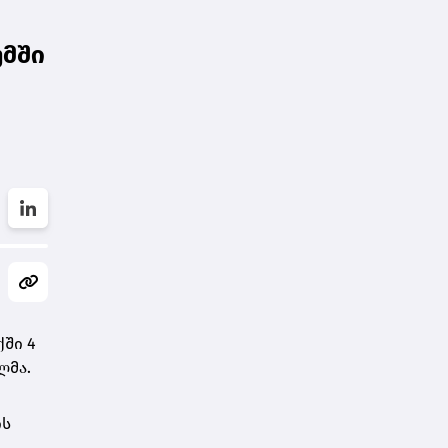
უმში
ში 4
ლმა.
ის