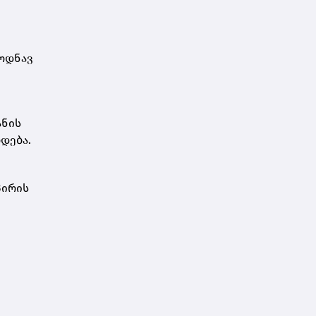
 ოდნავ
ანის
დება.
პირის