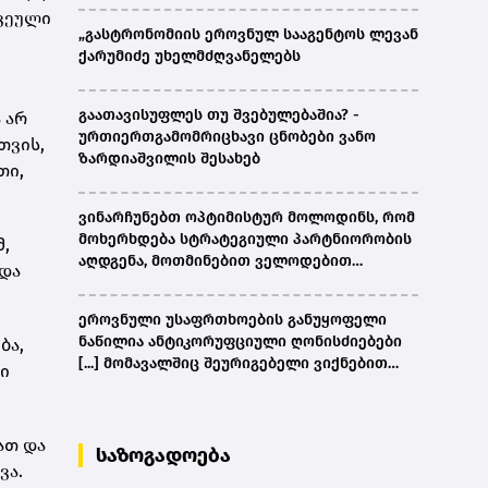
კვეული
„გასტრონომიის ეროვნულ სააგენტოს ლევან
ქარუმიძე უხელმძღვანელებს
გაათავისუფლეს თუ შვებულებაშია? -
 არ
ურთიერთგამომრიცხავი ცნობები ვანო
თვის,
ზარდიაშვილის შესახებ
თი,
ვინარჩუნებთ ოპტიმისტურ მოლოდინს, რომ
მოხერხდება სტრატეგიული პარტნიორობის
მ,
აღდგენა, მოთმინებით ველოდებით
 და
ამერიკული მხარის შემხვედრ ნაბიჯებს -
კობახიძე
ეროვნული უსაფრთხოების განუყოფელი
ნაწილია ანტიკორუფციული ღონისძიებები
ბა,
[...] მომავალშიც შეურიგებელი ვიქნებით
ი
ნებისმიერი სახის კორუფციულ
დანაშაულთან და კანონის წინაშე ყველა
უმკაცრესად აგებს პასუხს - კობახიძე
ათ და
საზოგადოება
ვა.