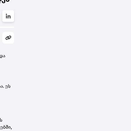
და
. ეს
ს
ებში,