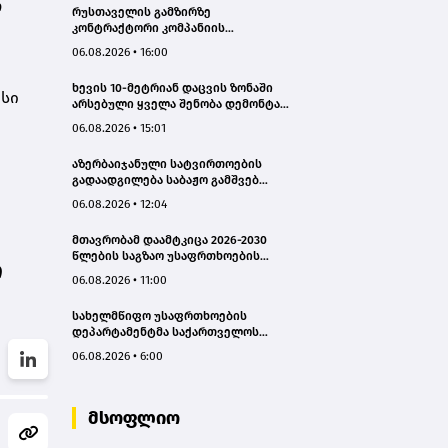
ო
რუსთაველის გამზირზე
კონტრაქტორი კომპანიის
თვითმცლელმა ტრანშიის კიდესთან
06.08.2026 • 16:00
ახლოს იმოძრავა, რამაც ნიადაგის
ჩამოშლა და ტექნიკის მოცურება
ხევის 10-მეტრიან დაცვის ზონაში
გამოიწვია, გადაბრუნდა
ისი
არსებული ყველა შენობა დემონტაჟს
ავტომანქანა - თვითმცლელში
დაექვემდებარება - თელავის მერი
იმყოფებოდა მცირეწლოვანი ბავშვი
06.08.2026 • 15:01
- GWP
აზერბაიჯანული სატვირთოების
გადაადგილება საბაჟო გამშვებ
პუნქტებზე შეუფერხებლად
06.08.2026 • 12:04
მიმდინარეობს- შემოსავლების
სამსახური
მთავრობამ დაამტკიცა 2026-2030
წლების საგზაო უსაფრთხოების
ი
ეროვნული სტრატეგია და მისი
06.08.2026 • 11:00
სამოქმედო გეგმა – თამარ
იოსელიანი
სახელმწიფო უსაფრთხოების
დეპარტამენტმა საქართველოს
სახელმწიფო ინტერესების
06.08.2026 • 6:00
საზიანოდ საბოტაჟის მუხლით
გამოძიება დაიწყო
მსოფლიო