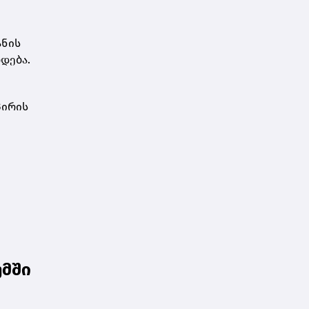
ანის
დება.
პირის
უმში