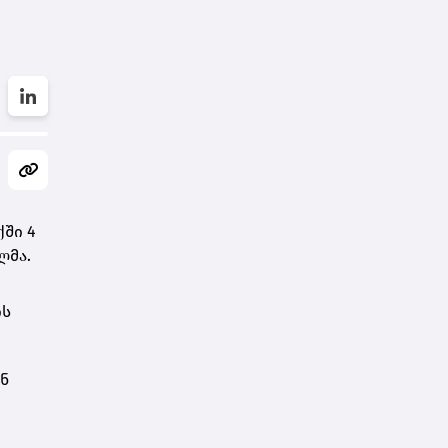
ში 4
ლმა.
ის
ან