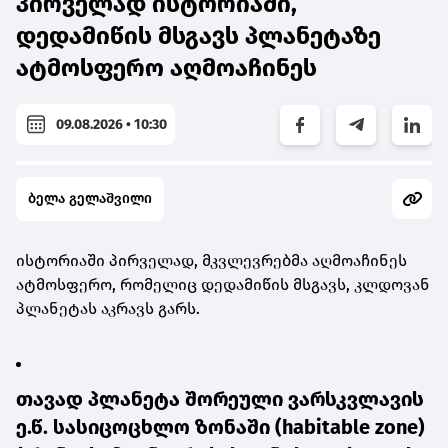
პირველად ისტორიაში,
დედამიწის მსგავს პლანეტაზე
ატმოსფერო აღმოაჩინეს
09.08.2026 • 10:30
ბელა გელაშვილი
ის­ტო­რი­ა­ში პირ­ვე­ლად, მკვლევ­რებ­მა აღ­მო­ა­ჩი­ნეს
ატ­მოს­ფე­რო, რო­მე­ლიც დე­და­მი­წის მსგავს, კლდო­ვან
პლა­ნე­ტას აკ­რავს გარს.
თა­ვად პლა­ნე­ტა შო­რე­უ­ლი ვარ­სკვლა­ვის
ე.წ. სა­სი­ცო­ცხლო ზო­ნა­ში (habitable zone)