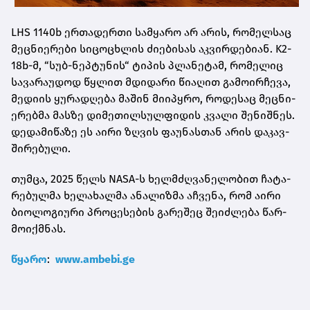
LHS 1140b ერ­თა­დერ­თი სამ­ყა­რო არ არის, რო­მელ­საც
მეც­ნი­ე­რე­ბი სი­ცო­ცხლის ძი­ე­ბი­სას აკ­ვირ­დე­ბი­ან. K2-
18b-მ, “სუბ-ნეპ­ტუ­ნის“ ტი­პის პლა­ნე­ტამ, რო­მე­ლიც
სა­ვა­რა­უ­დოდ წყლით მდი­და­რი წი­ა­ღით გა­მო­ირ­ჩე­ვა,
მე­დი­ის ყუ­რა­დღე­ბა მა­შინ მი­ი­პყრო, რო­დე­საც მეც­ნი­
ე­რებ­მა მას­ზე დი­მე­თილ­სულ­ფი­დის კვა­ლი შე­ნიშ­ნეს.
დე­და­მი­წა­ზე ეს აირი ზღვის ფა­უ­ნას­თან არის და­კავ­
ში­რე­ბუ­ლი.
თუმ­ცა, 2025 წელს NASA-ს ხელ­მძღვა­ნე­ლო­ბით ჩა­ტა­
რე­ბულ­მა ხე­ლა­ხალ­მა ანა­ლიზ­მა აჩ­ვე­ნა, რომ აირი
ბი­ო­ლო­გი­უ­რი პრო­ცე­სე­ბის გა­რე­შეც შე­იძ­ლე­ბა წარ­
მო­იქ­მნას.
წყა­რო
:
www.ambebi.ge