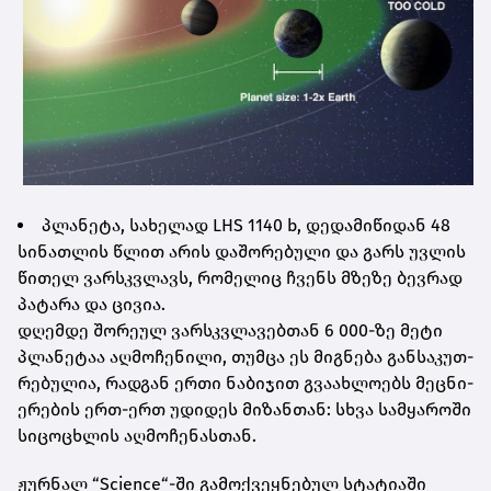
პლა­ნე­ტა, სა­ხე­ლად LHS 1140 b, დე­და­მი­წი­დან 48
სი­ნათ­ლის წლით არის და­შო­რე­ბუ­ლი და გარს უვ­ლის
წი­თელ ვარ­სკვლავს, რო­მე­ლიც ჩვენს მზე­ზე ბევ­რად
პა­ტა­რა და ცი­ვია.
დღემ­დე შო­რე­ულ ვარ­სკვლა­ვებ­თან 6 000-ზე მეტი
პლა­ნე­ტაა აღ­მო­ჩე­ნი­ლი, თუმ­ცა ეს მიგ­ნე­ბა გან­სა­კუთ­
რე­ბუ­ლია, რად­გან ერთი ნა­ბი­ჯით გვა­ახ­ლო­ებს მეც­ნი­
ე­რე­ბის ერთ-ერთ უდი­დეს მი­ზან­თან: სხვა სამ­ყა­რო­ში
სი­ცო­ცხლის აღ­მო­ჩე­ნას­თან.
ჟურ­ნალ “Science“-ში გა­მოქ­ვეყ­ნე­ბულ სტა­ტი­ა­ში