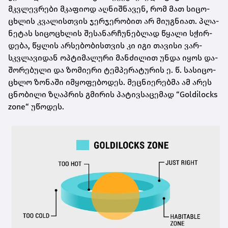
მკვლევ­რე­ბი მკა­ფი­ოდ აღ­ნიშ­ნა­ვენ, რომ მათ სი­ცო­
ცხლის კვა­ლის­თვის ჯერ­ჯე­რო­ბით არ მი­უგ­ნი­ათ. პლა­
ნე­ტას სი­ცო­ცხლის შე­სა­ნარ­ჩუ­ნებ­ლად წყა­ლი სჭირ­
დე­ბა, წყლის არ­სე­ბო­ბის­თვის კი იგი თა­ვი­სი ვარ­
სკვლა­ვი­დან ოპ­ტი­მა­ლუ­რი მან­ძი­ლით უნდა იყოს და­
შო­რე­ბუ­ლი და ზო­მი­ე­რი ტემ­პე­რა­ტუ­რის ე. წ. სა­სი­ცო­
ცხლო ზო­ნა­ში იმ­ყო­ფე­ბო­დეს. მეც­ნი­ე­რებ­მა ამ არეს
ცნო­ბი­ლი ზღაპ­რის გმი­რის პა­ტივ­სა­ცე­მად “Goldilocks
zone“ უწო­დეს.