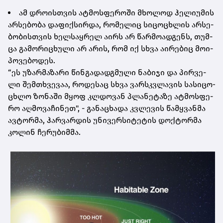
ამ დრო­ის­თვის ატ­მოს­ფე­რო­ში მხო­ლოდ ჰე­ლი­უ­მის
არ­სე­ბო­ბა და­ფიქ­სირ­და, რო­მე­ლიც სი­ცო­ცხლის არ­სე­
ბო­ბის­თვის ხელ­საყ­რელ აირს არ წარ­მო­ად­გენს, თუმ­
ცა გა­მო­რი­ცხუ­ლი არ არის, რომ იქ სხვა აი­რე­ბიც მო­ი­
პო­ვე­ბო­დეს.
“ეს უზარ­მა­ზა­რი წინ­გა­დად­გმუ­ლი ნა­ბი­ჯი და პირ­ვე­
ლი შემ­თხვე­ვაა, რო­დე­საც სხვა ვარ­სკვლა­ვის სა­სი­ცო­
ცხლო ზო­ნა­ში მყოფ კლდო­ვან პლა­ნე­ტა­ზე ატ­მოს­ფე­
რო აღ­მო­ვა­ჩი­ნეთ", - გა­ნა­ცხა­და კვლე­ვის წამ­ყვან­მა
ავ­ტორ­მა, ჰარ­ვარ­დის უნი­ვერ­სი­ტე­ტის დოქ­ტორ­მა
კო­ლინ ჩე­რუ­ბიმ­მა.