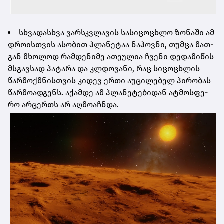
სხვა­დას­ხვა ვარ­სკვლა­ვის სა­სი­ცო­ცხლო ზო­ნა­ში ამ
დრო­ის­თვის ასო­ბით პლა­ნე­ტაა ნა­პოვ­ნი, თუმ­ცა მათ­
გან მხო­ლოდ რამ­დე­ნი­მე ათე­უ­ლია ჩვე­ნი დე­და­მი­წის
მსგავ­სად პა­ტა­რა და კლდო­ვა­ნი, რაც სი­ცო­ცხლის
წარ­მოქ­მნის­თვის კი­დევ ერთი აუ­ცი­ლე­ბელ პი­რო­ბას
წარ­მო­ად­გენს. აქამ­დე ამ პლა­ნე­ტე­ბი­დან ატ­მოს­ფე­
რო არ­ცერ­თს არ აღ­მო­აჩ­ნდა.