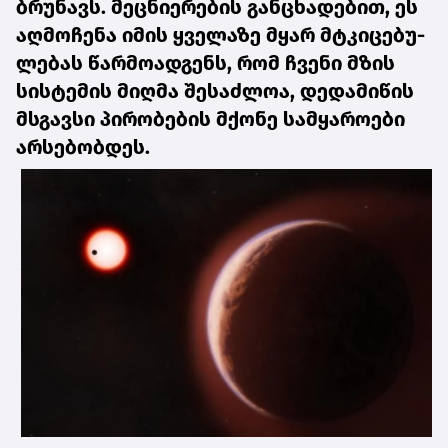
ბრუ­ნავს. მეც­ნი­ე­რე­ბის გან­ცხა­დე­ბით, ეს
აღ­მო­ჩე­ნა იმის ყვე­ლა­ზე მყარ მტკი­ცე­ბუ­
ლე­ბას წარ­მო­ად­გენს, რომ ჩვე­ნი მზის
სის­ტე­მის მიღ­მა შე­საძ­ლოა, დე­და­მი­წის
მსგავ­სი პი­რო­ბე­ბის მქო­ნე სამ­ყა­რო­ე­ბი
არ­სე­ბობ­დეს.