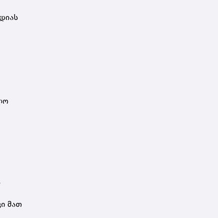
ედიას
ლო
ც
კი მათ