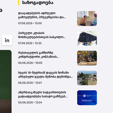
საზოგადოება
ა
დაავადებების ადრეული
გამოვლენის, პრევენციისა და
რეგიონებში ხარისხიან სამედიცინო
07.08.2026 • 15:00
მომსახურებაზე ხელმისაწვდომობის
გაზრდის მიზნით,
პირველი კლასის
დედოფლისწყაროში, სამედიცინო
მოსწავლეებისთვის სასკოლო
სკრინინგი გაიმართა – ჯანდაცვის
ფორმების რეალიზაცია 1–14
სამინისტრო
07.08.2026 • 12:30
სექტემბრის პერიოდში
განხორციელდება
რუსთაველის გამზირზე
კონტრაქტორი კომპანიის
თვითმცლელმა ტრანშიის კიდესთან
06.08.2026 • 16:00
ახლოს იმოძრავა, რამაც ნიადაგის
ჩამოშლა და ტექნიკის მოცურება
ხევის 10-მეტრიან დაცვის ზონაში
გამოიწვია, გადაბრუნდა
არსებული ყველა შენობა დემონტაჟს
ავტომანქანა - თვითმცლელში
დაექვემდებარება - თელავის მერი
იმყოფებოდა მცირეწლოვანი ბავშვი
06.08.2026 • 15:01
- GWP
აზერბაიჯანული სატვირთოების
გადაადგილება საბაჟო გამშვებ
პუნქტებზე შეუფერხებლად
06.08.2026 • 12:04
მიმდინარეობს- შემოსავლების
სამსახური