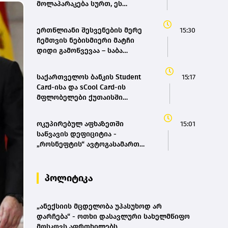
მოლაპარაკება სურთ, ეს
თეატრალური დიპლომატიაა -
ირანის პარლამენტის
ერთწლიანი შესვენების მერე
15:30
თავმჯდომარე
ჩემთვის ნებისმიერი მატჩი
დიდი გამოწვევაა – საბა
საზონოვი
საქართველოს ბანკის Student
15:17
Card-ისა და sCool Card-ის
მფლობელები ქუთაისში
ტრანსპორტზე შეღავათიანი
ტარიფით ისარგებლებენ
ოკუპირებულ აფხაზეთში
15:01
საწვავის დეფიციტია -
„როსნეფტის“ ავტოგასამართ
სადგურებზე კილომეტრიანი
რიგები დგას და თითო
ავტომობილზე მხოლოდ 20
პოლიტიკა
ლიტრის ჩასხმის შეზღუდვა
მოქმედებს - „დემოკრატიის
კვლევის ინსტიტუტი“
„ანექსიის მცდელობა უპასუხოდ არ
დარჩება“ - ოთხი დასავლური სახელმწიფო
მოსკოვს აფრთხილებს