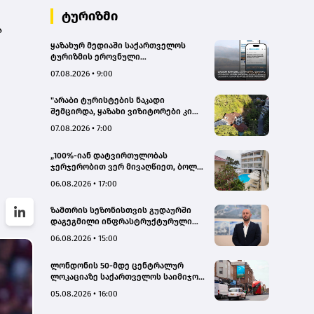
ტურიზმი
ა
ყაზახურ მედიაში საქართველოს
ტურიზმის ეროვნული
ადმინისტრაციის მარკეტინგული
07.08.2026 • 9:00
კამპანიის ფარგლებში სტატიები
მომზადდა
"არაბი ტურისტების ნაკადი
შემცირდა, ყაზახი ვიზიტორები კი
გააქტიურდნენ"- Borjomi UnderWood
07.08.2026 • 7:00
Hotel
„100%-იან დატვირთულობას
ჯერჯერობით ვერ მივაღწიეთ, ბოლო
პერიოდში რამდენიმე ჯავშანიც
06.08.2026 • 17:00
გაუქმდა“ - Kobuleti Beach Club
ზამთრის სეზონისთვის გუდაურში
დაგეგმილი ინფრასტრუქტურული
პროექტები ხელს შეუწყობს
06.08.2026 • 15:00
გუდაურის ტურისტული
პოტენციალის გაზრდას – ლევან
ლონდონის 50-მდე ცენტრალურ
დარსალია
ლოკაციაზე საქართველოს საიმიჯო
ვიზუალები განთავსდა
05.08.2026 • 16:00