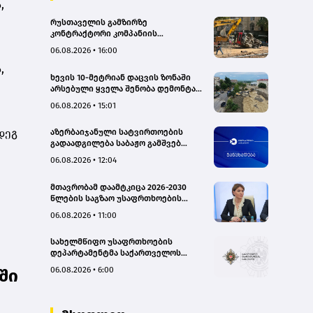
,
რუსთაველის გამზირზე
კონტრაქტორი კომპანიის
თვითმცლელმა ტრანშიის კიდესთან
06.08.2026 • 16:00
ახლოს იმოძრავა, რამაც ნიადაგის
,
ჩამოშლა და ტექნიკის მოცურება
ხევის 10-მეტრიან დაცვის ზონაში
გამოიწვია, გადაბრუნდა
არსებული ყველა შენობა დემონტაჟს
ავტომანქანა - თვითმცლელში
დაექვემდებარება - თელავის მერი
იმყოფებოდა მცირეწლოვანი ბავშვი
06.08.2026 • 15:01
- GWP
დეგ
აზერბაიჯანული სატვირთოების
გადაადგილება საბაჟო გამშვებ
პუნქტებზე შეუფერხებლად
06.08.2026 • 12:04
მიმდინარეობს- შემოსავლების
სამსახური
მთავრობამ დაამტკიცა 2026-2030
წლების საგზაო უსაფრთხოების
ეროვნული სტრატეგია და მისი
06.08.2026 • 11:00
სამოქმედო გეგმა – თამარ
იოსელიანი
სახელმწიფო უსაფრთხოების
დეპარტამენტმა საქართველოს
სახელმწიფო ინტერესების
06.08.2026 • 6:00
ში
საზიანოდ საბოტაჟის მუხლით
გამოძიება დაიწყო