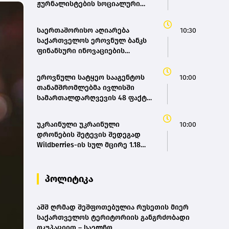
ჟურნალისტების სოციალური
ქსელების ანგარიშები,
რომლებიც აშშ-ში სამუშაოდ
საერთაშორისო აღიარება
10:30
ვიზას ითხოვენ – „როიტერი“
საქართველოს ეროვნულ ბანკს
ფინანსური ინოვაციების
ავანგარდში აყენებს და მის
რეგიონული ჰაბის ამბიციას
ეროვნული სატყეო სააგენტოს
10:00
ამტკიცებს - ვარლამ ებანოიძე
თანამშრომლებმა ივლისში
სამართალდარღვევის 48 ფაქტი
გამოავლინეს
უკრაინული უკრაინული
10:00
დრონების შეტევის შედეგად
Wildberries-ის სულ მცირე 1.18
მილიონი კვადრატული მეტრი
სასაწყობე სივრცე დაიწვა
პოლიტიკა
აშშ ღრმად შეშფოთებულია რუსეთის მიერ
საქართველოს ტერიტორიის განგრძობადი
ოკუპაციით – საელჩო