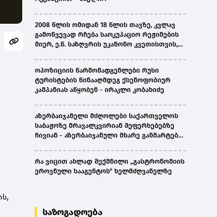
2008 წლის ომიდან 18 წლის თავზე, კვლავ
გამოწვევად რჩება საოკუპაციო რეჟიმების
მიერ, ე.წ. საზღვრის უკანონო კვეთისთვის,
პირთა უკანონო დაკავებების და
პატიმრობის პრაქტიკა, ასევე მშობლიურ
ოპოზიციის წარმომადგენლები რუსი
ენაზე განათლების ხელმისაწვდომობა-
ტურისტების წინააღმდეგ ქსენოფობიურ
სახალხო დამცველი
კამპანიას აწყობენ - ირაკლი კობახიძე
აზერბაიჯანელი მძღოლები საქართველოს
საბაჟოზე მრავალკვირიან შეფერხებებზე
ჩივიან - აზერბაიჯანული მხარე განმარტებას
ითხოვს
რა ვიცით ახლად შექმნილი „გასტრონომიის
ეროვნული სააგენტოს“ ხელმძღვანელზე
ის,
საზოგადოება