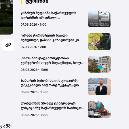
ტურიზმი
ყაზახურ მედიაში საქართველოს
ტურიზმის ეროვნული
ადმინისტრაციის მარკეტინგული
07.08.2026 • 9:00
კამპანიის ფარგლებში სტატიები
მომზადდა
"არაბი ტურისტების ნაკადი
შემცირდა, ყაზახი ვიზიტორები კი
გააქტიურდნენ"- Borjomi UnderWood
07.08.2026 • 7:00
Hotel
„100%-იან დატვირთულობას
ჯერჯერობით ვერ მივაღწიეთ, ბოლო
პერიოდში რამდენიმე ჯავშანიც
06.08.2026 • 17:00
გაუქმდა“ - Kobuleti Beach Club
ზამთრის სეზონისთვის გუდაურში
დაგეგმილი ინფრასტრუქტურული
პროექტები ხელს შეუწყობს
06.08.2026 • 15:00
გუდაურის ტურისტული
პოტენციალის გაზრდას – ლევან
ლონდონის 50-მდე ცენტრალურ
დარსალია
ლოკაციაზე საქართველოს საიმიჯო
ვიზუალები განთავსდა
05.08.2026 • 16:00
 აშშ-