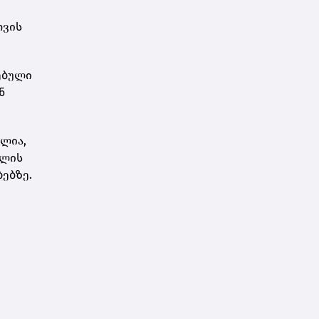
თვის
ებული
ნ
ილია,
მლის
ებზე.