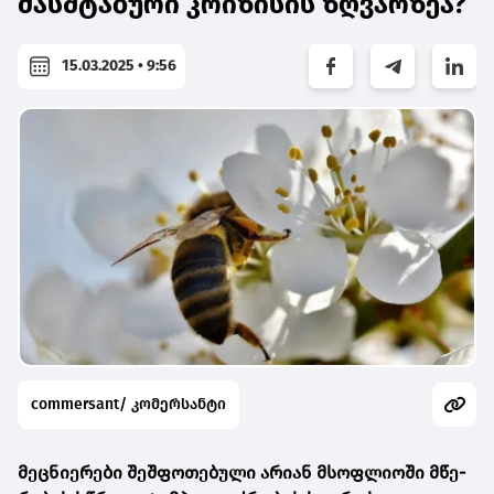
მასშტაბური კრიზისის ზღვარზეა?
15.03.2025 • 9:56
commersant/ კომერსანტი
მეც­ნი­ე­რე­ბი შეშ­ფო­თე­ბუ­ლი არი­ან მსოფ­ლი­ო­ში
მწე­