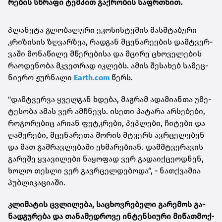
რე­ბის
სწრა­ფი ტემ­პით გაქ­რო­ბის საფრ­თხით
.
პლა­ნე­ტა გლო­ბა­ლუ­რი ეკო­სის­ტე­მის მას­შტა­ბუ­რი
კრი­ზი­სის ზღვარ­ზეა, რად­გან მცე­ნა­რე­ე­ბის დამ­ტვერ­
ვა­ში მო­ნა­წი­ლე მწე­რე­ბი­სა და მცი­რე ცხო­ვე­ლე­ბის
რა­ო­დე­ნო­ბა მკვეთ­რად იკ­ლებს. ამის შე­სა­ხებ სა­მეც­
ნი­ე­რო ჟურ­ნა­ლი
Earth.com
წერს.
"დამ­ტვერ­ვა ყველ­გან ხდე­ბა, მაგ­რამ ადა­მი­ან­თა უმე­
ტე­სო­ბა ამას ვერ ამ­ჩნევს. ისე­თი პა­ტა­რა არ­სე­ბე­ბი,
რო­გო­რე­ბიც არი­ან ფუტკრე­ბი, პეპ­ლე­ბი, ჩი­ტე­ბი და
ღა­მუ­რე­ბი, მცე­ნა­რე­თა შო­რის მტვერს ავ­რცე­ლე­ბენ
და მათ გამ­რავ­ლე­ბა­ში ეხ­მა­რე­ბი­ან. დამმტვე­რა­ვის
გა­რე­შე ყვა­ვი­ლე­ბი ნა­ყო­ფად ვერ გა­და­იქ­ცე­ოდ­ნენ,
ხოლო თეს­ლი ვერ გავ­რცელ­დე­ბო­და“, - ნათ­ქვა­მია
პუბ­ლი­კა­ცი­ა­ში.
კლი­მა­ტის ცვლი­ლე­ბა, სა­ცხოვ­რე­ბე­ლი გა­რე­მოს გა­
ნად­გუ­რე­ბა და თა­ნა­მედ­რო­ვე ინ­ტენ­სი­უ­რი მი­წათ­მოქ­