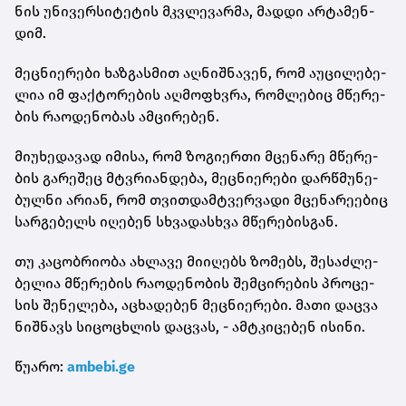
ნის უნი­ვერ­სი­ტე­ტის მკვლე­ვარ­მა, მად­დი არ­ტა­მენ­
დიმ.
მეც­ნი­ე­რე­ბი ხაზ­გას­მით აღ­ნიშ­ნა­ვენ, რომ აუ­ცი­ლე­ბე­
ლია იმ ფაქ­ტო­რე­ბის აღ­მო­ფხვრა, რომ­ლე­ბიც მწე­რე­
ბის რა­ო­დე­ნო­ბას ამ­ცი­რე­ბენ.
მი­უ­ხე­და­ვად იმი­სა, რომ ზო­გი­ერ­თი მცე­ნა­რე მწე­რე­
ბის გა­რე­შეც მტვრი­ან­დე­ბა, მეც­ნი­ე­რე­ბი დარ­წმუ­ნე­
ბულ­ნი არი­ან, რომ თვით­დამ­ტვერ­ვა­დი მცე­ნა­რე­ე­ბიც
სარ­გე­ბელს იღე­ბენ სხვა­დას­ხვა მწე­რე­ბის­გან.
თუ კა­ცობ­რი­ო­ბა ახ­ლა­ვე მი­ი­ღებს ზო­მებს, შე­საძ­ლე­
ბე­ლია მწე­რე­ბის რა­ო­დე­ნო­ბის შემ­ცი­რე­ბის პრო­ცე­
სის შე­ნე­ლე­ბა, აცხა­დე­ბენ მეც­ნი­ე­რე­ბი. მათი დაც­ვა
ნიშ­ნავს სი­ცო­ცხლის დაც­ვას, - ამ­ტკი­ცე­ბენ ისი­ნი.
წუარო:
ambebi.ge