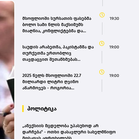
მსოფლიოში სურსათის ფასებმა
19:30
ბოლო სამი წლის მაქსიმუმს
მიაღწია, კონფლიქტებმა და
ძლიერმა სიცხემ მარცვლეულის
გაძვირება გამოიწვია -
საუდის არაბეთმა, პაკისტანმა და
19:00
„გარდიანი“
თურქეთმა ერთობლივ
თავდაცვით შეთანხმებას
მოაწერეს ხელი
2025 წელს მსოფლიოში 22.7
19:00
მილიარდი ლიტრი ღვინო
აწარმოვეს - როგორია
საქართველოს წილი? |
OIV(bm.ge)
პოლიტიკა
„ანექსიის მცდელობა უპასუხოდ არ
დარჩება“ - ოთხი დასავლური სახელმწიფო
მოსკოვს აფრთხილებს