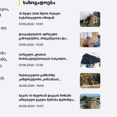
საზოგადოება
ვია,
18 წელი 2008 წლის რუსეთ-
მ
საქართველოს ომიდან
07.08.2026 • 19:59
 თუ
დაავადებების ადრეული
გამოვლენის, პრევენციისა და
რეგიონებში ხარისხიან სამედიცინო
07.08.2026 • 15:00
მომსახურებაზე ხელმისაწვდომობის
გაზრდის მიზნით,
ობა
პირველი კლასის
დედოფლისწყაროში, სამედიცინო
ბს,
მოსწავლეებისთვის სასკოლო
სკრინინგი გაიმართა – ჯანდაცვის
ფორმების რეალიზაცია 1–14
სამინისტრო
ვ
07.08.2026 • 12:30
სექტემბრის პერიოდში
განხორციელდება
რუსთაველის გამზირზე
ეს
კონტრაქტორი კომპანიის
თვითმცლელმა ტრანშიის კიდესთან
06.08.2026 • 16:00
ახლოს იმოძრავა, რამაც ნიადაგის
ჩამოშლა და ტექნიკის მოცურება
ხევის 10-მეტრიან დაცვის ზონაში
გამოიწვია, გადაბრუნდა
არსებული ყველა შენობა დემონტაჟს
ავტომანქანა - თვითმცლელში
დაექვემდებარება - თელავის მერი
იმყოფებოდა მცირეწლოვანი ბავშვი
06.08.2026 • 15:01
- GWP