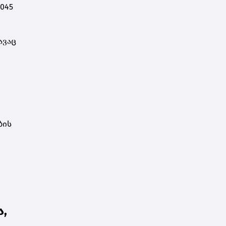
045
დარსალია
ავაც
ბის
,