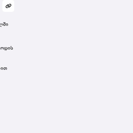
ალში
იოდის
-ით