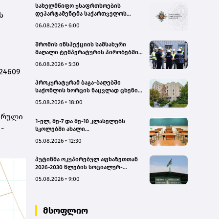
სახელმწიფო უსაფრთხოების
ს
დეპარტამენტმა საქართველოს
სახელმწიფო ინტერესების
06.08.2026 • 6:00
საზიანოდ საბოტაჟის მუხლით
გამოძიება დაიწყო
შრომის ინსპექციის სამსახური
მაღალი ტემპერატურის პირობებში
შრომის უსაფრთხოების ნორმების
06.08.2026 • 5:30
მონიტორინგს მთელი ქვეყნის
 24609
მასშტაბით ახორციელებს
პროკურატურამ ბაგა-ბაღებში
საქონლის ხორცის ნაცვლად ცხენის
ხორცის შეტანის ფაქტებზე ორ პირს
05.08.2026 • 18:00
ბრალდება წარუდგინა
ღვრული
1-ელ, მე-7 და მე-10 კლასელებს
-
სკოლებში ახალი
სახელმძღვანელოები, ახალი
05.08.2026 • 12:30
პროგრამები დახვდებათ - ასევე
ამოქმედდება ახალი წესი,
პუტინმა ოკუპირებულ აფხაზეთთან
რომლითაც საგაკვეთილო პროცესში
2026-2030 წლების სოციალურ-
ტელეფონების გამოყენება
ეკონომიკური პროგრამის
იზღუდება
05.08.2026 • 9:00
შეთანხმების რატიფიცირებას ხელი
მოაწერა
მსოფლიო