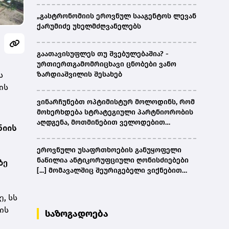
„გასტრონომიის ეროვნულ სააგენტოს ლევან
ქარუმიძე უხელმძღვანელებს
გაათავისუფლეს თუ შვებულებაშია? -
ურთიერთგამომრიცხავი ცნობები ვანო
ს
ზარდიაშვილის შესახებ
ის
ვინარჩუნებთ ოპტიმისტურ მოლოდინს, რომ
მოხერხდება სტრატეგიული პარტნიორობის
აღდგენა, მოთმინებით ველოდებით
ნიის
ამერიკული მხარის შემხვედრ ნაბიჯებს -
კობახიძე
ეროვნული უსაფრთხოების განუყოფელი
ნაწილია ანტიკორუფციული ღონისძიებები
ზე
[...] მომავალშიც შეურიგებელი ვიქნებით
ნებისმიერი სახის კორუფციულ
დანაშაულთან და კანონის წინაშე ყველა
, სს
უმკაცრესად აგებს პასუხს - კობახიძე
ის
საზოგადოება