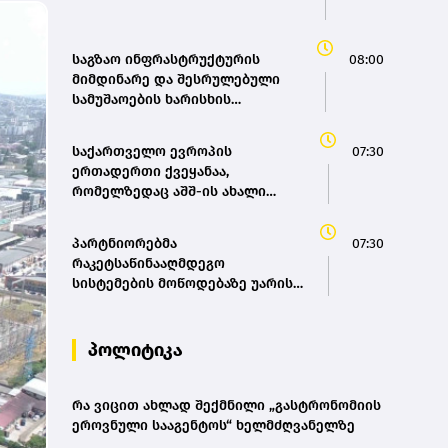
საგზაო ინფრასტრუქტურის
08:00
მიმდინარე და შესრულებული
სამუშაოების ხარისხის
კონტროლი აქტიურად
მიმდინარეობს - გზების
საქართველო ევროპის
07:30
დეპარტამენტი
ერთადერთი ქვეყანაა,
რომელზედაც აშშ-ის ახალი
სავიზო მოთხოვნები
გავრცელდა
პარტნიორებმა
07:30
რაკეტსაწინააღმდეგო
სისტემების მოწოდებაზე უარის
თქმის ოფიციალურ მიზეზად
ახლო აღმოსავლეთში
მიმდინარე კონფლიქტი
პოლიტიკა
დაასახელეს - ვოლოდიმირ
ზელენსკი
რა ვიცით ახლად შექმნილი „გასტრონომიის
ეროვნული სააგენტოს“ ხელმძღვანელზე