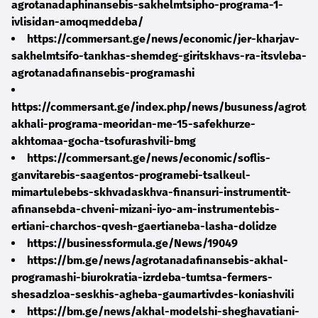
agrotanadaphinansebis-sakhelmtsipho-programa-1-
ivlisidan-amoqmeddeba/
https://commersant.ge/news/economic/jer-kharjav-
sakhelmtsifo-tankhas-shemdeg-giritskhavs-ra-itsvleba-
agrotanadafinansebis-programashi
https://commersant.ge/index.php/news/busuness/agrotan
akhali-programa-meoridan-me-15-safekhurze-
akhtomaa-gocha-tsofurashvili-bmg
https://commersant.ge/news/economic/soflis-
ganvitarebis-saagentos-programebi-tsalkeul-
mimartulebebs-skhvadaskhva-finansuri-instrumentit-
afinansebda-chveni-mizani-iyo-am-instrumentebis-
ertiani-charchos-qvesh-gaertianeba-lasha-dolidze
https://businessformula.ge/News/19049
https://bm.ge/news/agrotanadafinansebis-akhal-
programashi-biurokratia-izrdeba-tumtsa-fermers-
shesadzloa-seskhis-agheba-gaumartivdes-koniashvili
https://bm.ge/news/akhal-modelshi-sheghavatiani-