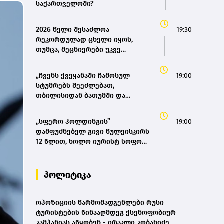
საქართველოში?
2026 წელი შესაძლოა
19:30
რეკორდულად ცხელი იყოს,
თუმცა, მეცნიერები უკვე
ემზადებიან 2027 წლის
რეკორდებისთვის
„ჩვენს ქვეყანაში ჩამოსულ
19:00
სტუმრებს შეეძლებათ,
თბილისიდან ბათუმში და
ბათუმიდან ჩვენს დედაქალაქში
4 საათში ჩამოვიდნენ, ეს ხელს
,,სფერო ჰოლდინგის”
19:00
შეუწყობს შიდა ტურიზმს,
დამფუძნებელ გივი წულეისკირს
საერთაშორისო ტურიზმს, ასევე
12 წლით, ხოლო იურისტ სოფო
შიდა მობილობის გაუმჯობესებას
პეტრიაშვილს 8 წლით
ქვეყანაში“ - მარიამ
თავისუფლების აღკვეთა მიესაჯა
ქვრივიშვილი
პოლიტიკა
ოპოზიციის წარმომადგენლები რუსი
ტურისტების წინააღმდეგ ქსენოფობიურ
კამპანიას აწყობენ - ირაკლი კობახიძე