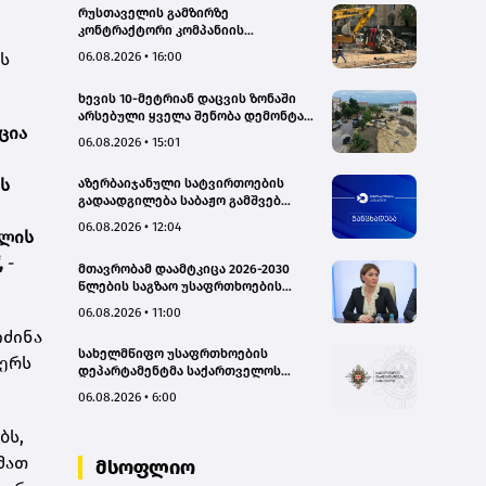
რუსთაველის გამზირზე
კონტრაქტორი კომპანიის
თვითმცლელმა ტრანშიის კიდესთან
ის
06.08.2026 • 16:00
ახლოს იმოძრავა, რამაც ნიადაგის
ჩამოშლა და ტექნიკის მოცურება
ხევის 10-მეტრიან დაცვის ზონაში
გამოიწვია, გადაბრუნდა
არსებული ყველა შენობა დემონტაჟს
ავტომანქანა - თვითმცლელში
ცია
დაექვემდებარება - თელავის მერი
იმყოფებოდა მცირეწლოვანი ბავშვი
06.08.2026 • 15:01
- GWP
ს
აზერბაიჯანული სატვირთოების
გადაადგილება საბაჟო გამშვებ
პუნქტებზე შეუფერხებლად
06.08.2026 • 12:04
ულის
მიმდინარეობს- შემოსავლების
სამსახური
,
-
მთავრობამ დაამტკიცა 2026-2030
წლების საგზაო უსაფრთხოების
ეროვნული სტრატეგია და მისი
06.08.2026 • 11:00
სამოქმედო გეგმა – თამარ
იძინა
იოსელიანი
სახელმწიფო უსაფრთხოების
წერს
დეპარტამენტმა საქართველოს
სახელმწიფო ინტერესების
06.08.2026 • 6:00
საზიანოდ საბოტაჟის მუხლით
გამოძიება დაიწყო
ბს,
მათ
მსოფლიო