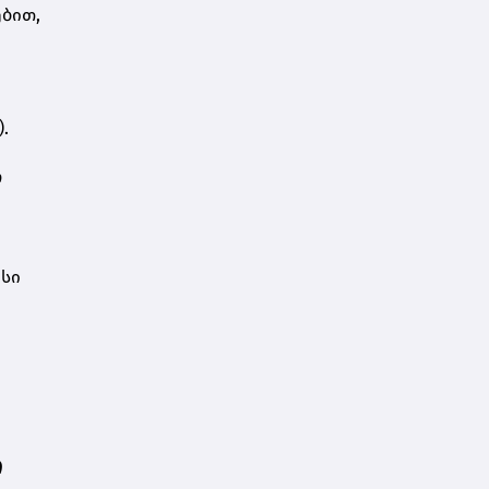
ბით,
.
ო
ისი
ი