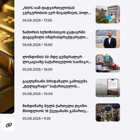
„100%-იან დატვირთულობას
ჯერჯერობით ვერ მივაღწიეთ, ბოლო
პერიოდში რამდენიმე ჯავშანიც
06.08.2026 • 17:00
გაუქმდა“ - Kobuleti Beach Club
ზამთრის სეზონისთვის გუდაურში
დაგეგმილი ინფრასტრუქტურული
პროექტები ხელს შეუწყობს
06.08.2026 • 15:00
გუდაურის ტურისტული
პოტენციალის გაზრდას – ლევან
ლონდონის 50-მდე ცენტრალურ
დარსალია
ლოკაციაზე საქართველოს საიმიჯო
ვიზუალები განთავსდა
05.08.2026 • 16:00
გავლენიანი ბრიტანული გამოცემა
„ტელეგრაფი“ საქართველოს
ტურისტული პოტენციალის შესახებ
05.08.2026 • 10:00
სტატიების ციკლს აქვეყნებს
მიმდინარე წელს ქართული ღვინო
მსოფლიოს 18 ქვეყანაში გამართულ
140-მდე ღონისძიებაზე იყო
05.08.2026 • 9:30
წარმოდგენილი