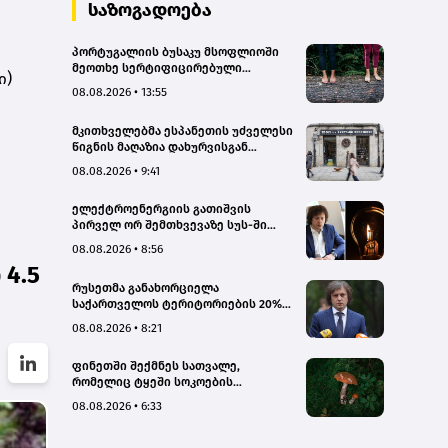
სახალხო დამცველი
საზოგადოება
პორტუგალიის ბუსაკუ მსოფლიოში
მეოთხე სერტიფიცირებული
ი)
„თერაპიული ტყე“ გახდა
08.08.2026 • 13:55
მკითხველებმა ესპანეთის უძველესი
წიგნის მაღაზია დახურვისგან
გადაარჩინეს
08.08.2026 • 9:41
ელექტროენერგიის გათიშვის
პირველ ორ შემთხვევაზე სუს-ში
წარიმართება გამოძიება, მესამე
08.08.2026 • 8:56
გათიშვას ჰქონდა კონკრეტული
4.5
მიზეზი, - სარეაბილიტაციო
რუსეთმა განახორციელა
სამუშაოები ენგურჰესზე - კობახიძე
საქართველოს ტერიტორიების 20%-
ის ოკუპაცია და სააკაშვილის, მისი
08.08.2026 • 8:21
რეჟიმის და „ნაცმოძრაობის“
ღალატი ვერანაირად ვერ
ფინეთში შექმნეს სათვალე,
გადაფარავს ამ დანაშაულს, ეს იყო
რომელიც ტყეში სოკოების
დანაშაული ჩვენი სახელმწიფოს
აღმოჩენაში დაგეხმარებათ
წინაშე - კობახიძე
08.08.2026 • 6:33