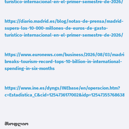
turistico-internacional-en-el-primer-semestre-de-2026/
https://diario.madrid.es/blog/notas-de-prensa/madrid-
supera-los-10-000-millones-de-euros-de-gasto-
turistico-internacional-en-el-primer-semestre-de-2026/
https://www.euronews.com/business/2026/08/03/madrid-
breaks-tourism-record-tops-10-billion-in-international-
spending-in-six-months
https://www.ine.es/dyngs/INEbase/en/operacion.htm?
c=Estadistica_C&cid=1254736177002&idp=1254735576863&m
მსოფლიო