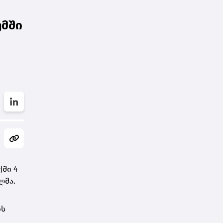
უმში
ში 4
ლმა.
ის