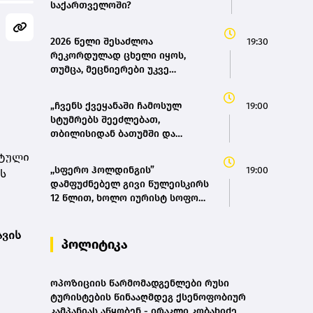
საქართველოში?
2026 წელი შესაძლოა
19:30
რეკორდულად ცხელი იყოს,
თუმცა, მეცნიერები უკვე
ემზადებიან 2027 წლის
რეკორდებისთვის
„ჩვენს ქვეყანაში ჩამოსულ
19:00
სტუმრებს შეეძლებათ,
თბილისიდან ბათუმში და
ბათუმიდან ჩვენს დედაქალაქში
ეტული
4 საათში ჩამოვიდნენ, ეს ხელს
,,სფერო ჰოლდინგის”
19:00
ს
შეუწყობს შიდა ტურიზმს,
დამფუძნებელ გივი წულეისკირს
საერთაშორისო ტურიზმს, ასევე
12 წლით, ხოლო იურისტ სოფო
შიდა მობილობის გაუმჯობესებას
პეტრიაშვილს 8 წლით
ქვეყანაში“ - მარიამ
თავისუფლების აღკვეთა მიესაჯა
ქვრივიშვილი
ავის
პოლიტიკა
ოპოზიციის წარმომადგენლები რუსი
ტურისტების წინააღმდეგ ქსენოფობიურ
კამპანიას აწყობენ - ირაკლი კობახიძე