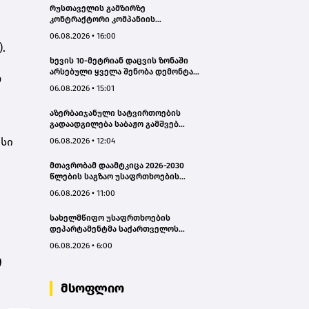
რუსთაველის გამზირზე
კონტრაქტორი კომპანიის
თვითმცლელმა ტრანშიის კიდესთან
06.08.2026 • 16:00
ახლოს იმოძრავა, რამაც ნიადაგის
.
ჩამოშლა და ტექნიკის მოცურება
ხევის 10-მეტრიან დაცვის ზონაში
გამოიწვია, გადაბრუნდა
არსებული ყველა შენობა დემონტაჟს
ავტომანქანა - თვითმცლელში
ო
დაექვემდებარება - თელავის მერი
იმყოფებოდა მცირეწლოვანი ბავშვი
06.08.2026 • 15:01
- GWP
აზერბაიჯანული სატვირთოების
გადაადგილება საბაჟო გამშვებ
პუნქტებზე შეუფერხებლად
ისი
06.08.2026 • 12:04
მიმდინარეობს- შემოსავლების
სამსახური
მთავრობამ დაამტკიცა 2026-2030
წლების საგზაო უსაფრთხოების
ეროვნული სტრატეგია და მისი
06.08.2026 • 11:00
სამოქმედო გეგმა – თამარ
იოსელიანი
სახელმწიფო უსაფრთხოების
დეპარტამენტმა საქართველოს
სახელმწიფო ინტერესების
06.08.2026 • 6:00
საზიანოდ საბოტაჟის მუხლით
ი
გამოძიება დაიწყო
მსოფლიო