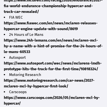
https://www.mclaren.com/racing/2026/endurance/2027-
fia-world-endurance-championship-hypercar-and-
track-car-revealed/
FIA WEC
https://www.fiawec.com/en/news/mclaren-releases-
hypercar-engine-update-with-sound/8619
24 Hours of Le Mans
https://www.24h-lemans.com/en/news/mclaren-mcl-
hy-a-name-with-a-hint-of-promise-for-the-24-hours-of-
le-mans-60533
Autosport
https://www.autosport.com/wec/news/mclarens-lmdh-
prototype-hits-the-track-for-the-first-time/10818324/
Motoring Research
https://www.motoringresearch.com/car-news/2027-
mclaren-mcl-hy-hypercar-first-look/
Carscoops
https://www.carscoops.com/2026/05/mclaren-mcl-hy-
hypercar/