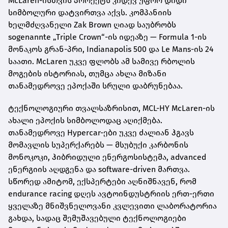
McLaren-ისთვის პროექტს კიდევ უფრო დიდი
სიმბოლური დატვირთვა აქვს. კომპანიის
ხელმძღვანელი Zak Brown ღიად საუბრობს
sogenannte „Triple Crown“-ის იდეაზე — Formula 1-ის
მონაკოს გრან-პრი, Indianapolis 500 და Le Mans-ის 24
საათი. McLaren უკვე ფლობს ამ სამივე რბოლის
მოგების ისტორიას, თუმცა ახლა მიზანი
თანამედროვე ეპოქაში სრული დაბრუნებაა.
ტექნოლოგიური თვალსაზრისით, MCL-HY McLaren-ის
ახალი ეპოქის სიმბოლოდაც აღიქმება.
თანამედროვე Hypercar-ები უკვე ძალიან ჰგავს
მომავლის სუპერქარებს — მსუბუქი კარბონის
მონოკოკი, ჰიბრიდული ენერგოსისტემა, advanced
ენერგიის აღდგენა და software-driven მართვა.
სწორედ ამიტომ, ექსპერტები აღნიშნავენ, რომ
endurance racing დღეს ავტოინდუსტრიის ერთ-ერთი
ყველაზე მნიშვნელოვანი კვლევითი ლაბორატორია
გახდა, სადაც შემუშავებული ტექნოლოგიები