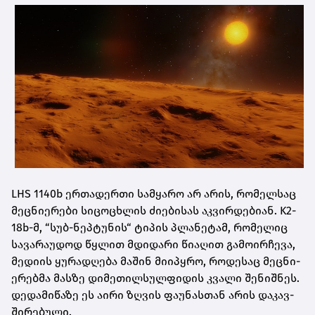
LHS 1140b ერ­თა­დერ­თი სამ­ყა­რო არ არის, რო­მელ­საც
მეც­ნი­ე­რე­ბი სი­ცო­ცხლის ძი­ე­ბი­სას აკ­ვირ­დე­ბი­ან. K2-
18b-მ, “სუბ-ნეპ­ტუ­ნის“ ტი­პის პლა­ნე­ტამ, რო­მე­ლიც
სა­ვა­რა­უ­დოდ წყლით მდი­და­რი წი­ა­ღით გა­მო­ირ­ჩე­ვა,
მე­დი­ის ყუ­რა­დღე­ბა მა­შინ მი­ი­პყრო, რო­დე­საც მეც­ნი­
ე­რებ­მა მას­ზე დი­მე­თილ­სულ­ფი­დის კვა­ლი შე­ნიშ­ნეს.
დე­და­მი­წა­ზე ეს აირი ზღვის ფა­უ­ნას­თან არის და­კავ­
ში­რე­ბუ­ლი.