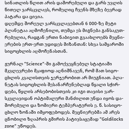
სი­ნათ­ლის წლით არის და­შო­რე­ბუ­ლი და გარს უვ­ლის
წი­თელ ვარ­სკვლავს, რო­მე­ლიც ჩვენს მზე­ზე ბევ­რად
პა­ტა­რა და ცი­ვია.
დღემ­დე შო­რე­ულ ვარ­სკვლა­ვებ­თან 6 000-ზე მეტი
პლა­ნე­ტაა აღ­მო­ჩე­ნი­ლი, თუმ­ცა ეს მიგ­ნე­ბა გან­სა­კუთ­
რე­ბუ­ლია, რად­გან ერთი ნა­ბი­ჯით გვა­ახ­ლო­ებს მეც­ნი­
ე­რე­ბის ერთ-ერთ უდი­დეს მი­ზან­თან: სხვა სამ­ყა­რო­ში
სი­ცო­ცხლის აღ­მო­ჩე­ნას­თან.
ჟურ­ნალ “Science“-ში გა­მოქ­ვეყ­ნე­ბულ სტა­ტი­ა­ში
მკვლევ­რე­ბი მკა­ფი­ოდ აღ­ნიშ­ნა­ვენ, რომ მათ სი­ცო­
ცხლის კვა­ლის­თვის ჯერ­ჯე­რო­ბით არ მი­უგ­ნი­ათ. პლა­
ნე­ტას სი­ცო­ცხლის შე­სა­ნარ­ჩუ­ნებ­ლად წყა­ლი სჭირ­
დე­ბა, წყლის არ­სე­ბო­ბის­თვის კი იგი თა­ვი­სი ვარ­
სკვლა­ვი­დან ოპ­ტი­მა­ლუ­რი მან­ძი­ლით უნდა იყოს და­
შო­რე­ბუ­ლი და ზო­მი­ე­რი ტემ­პე­რა­ტუ­რის ე. წ. სა­სი­ცო­
ცხლო ზო­ნა­ში იმ­ყო­ფე­ბო­დეს. მეც­ნი­ე­რებ­მა ამ არეს
ცნო­ბი­ლი ზღაპ­რის გმი­რის პა­ტივ­სა­ცე­მად “Goldilocks
zone“ უწო­დეს.