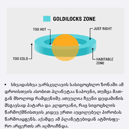
სხვა­დას­ხვა ვარ­სკვლა­ვის სა­სი­ცო­ცხლო ზო­ნა­ში ამ
დრო­ის­თვის ასო­ბით პლა­ნე­ტაა ნა­პოვ­ნი, თუმ­ცა მათ­
გან მხო­ლოდ რამ­დე­ნი­მე ათე­უ­ლია ჩვე­ნი დე­და­მი­წის
მსგავ­სად პა­ტა­რა და კლდო­ვა­ნი, რაც სი­ცო­ცხლის
წარ­მოქ­მნის­თვის კი­დევ ერთი აუ­ცი­ლე­ბელ პი­რო­ბას
წარ­მო­ად­გენს. აქამ­დე ამ პლა­ნე­ტე­ბი­დან ატ­მოს­ფე­
რო არ­ცერ­თს არ აღ­მო­აჩ­ნდა.