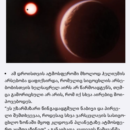
ამ დრო­ის­თვის ატ­მოს­ფე­რო­ში მხო­ლოდ ჰე­ლი­უ­მის
არ­სე­ბო­ბა და­ფიქ­სირ­და, რო­მე­ლიც სი­ცო­ცხლის არ­სე­
ბო­ბის­თვის ხელ­საყ­რელ აირს არ წარ­მო­ად­გენს, თუმ­
ცა გა­მო­რი­ცხუ­ლი არ არის, რომ იქ სხვა აი­რე­ბიც მო­ი­
პო­ვე­ბო­დეს.
“ეს უზარ­მა­ზა­რი წინ­გა­დად­გმუ­ლი ნა­ბი­ჯი და პირ­ვე­
ლი შემ­თხვე­ვაა, რო­დე­საც სხვა ვარ­სკვლა­ვის სა­სი­ცო­
ცხლო ზო­ნა­ში მყოფ კლდო­ვან პლა­ნე­ტა­ზე ატ­მოს­ფე­
რო აღ­მო­ვა­ჩი­ნეთ", - გა­ნა­ცხა­და კვლე­ვის წამ­ყვან­მა