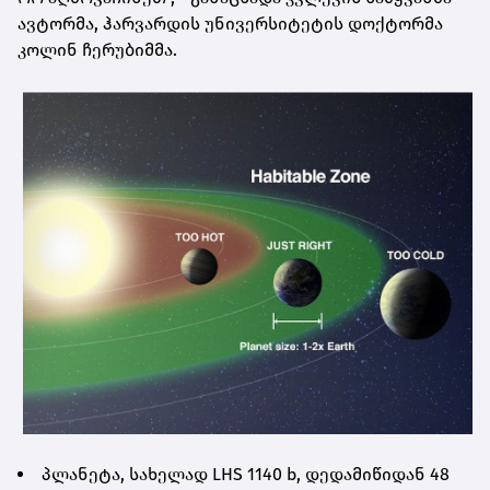
ავ­ტორ­მა, ჰარ­ვარ­დის უნი­ვერ­სი­ტე­ტის დოქ­ტორ­მა
კო­ლინ ჩე­რუ­ბიმ­მა.
პლა­ნე­ტა, სა­ხე­ლად LHS 1140 b, დე­და­მი­წი­დან 48