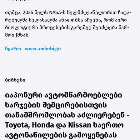
თუმ­ცა, 2025 წელს NASA-ს ხელ­მძღვა­ნე­ლო­ბით ჩა­ტა­
რე­ბულ­მა ხე­ლა­ხალ­მა ანა­ლიზ­მა აჩ­ვე­ნა, რომ აირი
ბი­ო­ლო­გი­უ­რი პრო­ცე­სე­ბის გა­რე­შეც შე­იძ­ლე­ბა წარ­
მო­იქ­მნას.
წყა­რო
:
www.ambebi.ge
ბიზნესი
იაპონური ავტომწარმოებლები
ხარჯების შემცირებისთვის
თანამშრომლობას აძლიერებენ -
Toyota, Honda და Nissan საერთო
ავტონაწილების გამოყენებას