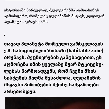
ის­ტო­რი­ა­ში პირ­ვე­ლად, მკვლევ­რებ­მა აღ­მო­ა­ჩი­ნეს
ატ­მოს­ფე­რო, რო­მე­ლიც დე­და­მი­წის მსგავს, კლდო­ვან
პლა­ნე­ტას აკ­რავს გარს.
თა­ვად პლა­ნე­ტა შო­რე­უ­ლი ვარ­სკვლა­ვის
ე.წ. სა­სი­ცო­ცხლო ზო­ნა­ში (habitable zone)
ბრუ­ნავს. მეც­ნი­ე­რე­ბის გან­ცხა­დე­ბით, ეს
აღ­მო­ჩე­ნა იმის ყვე­ლა­ზე მყარ მტკი­ცე­ბუ­
ლე­ბას წარ­მო­ად­გენს, რომ ჩვე­ნი მზის
სის­ტე­მის მიღ­მა შე­საძ­ლოა, დე­და­მი­წის
მსგავ­სი პი­რო­ბე­ბის მქო­ნე სამ­ყა­რო­ე­ბი
არ­სე­ბობ­დეს.