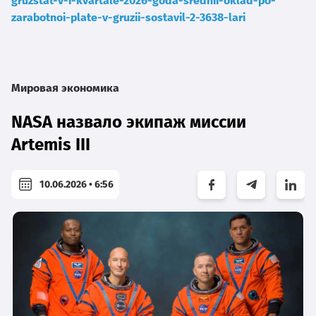
gruzstat-v-i-kvartale-2026-goda-srednii-oklad-po-
zarabotnoi-plate-v-gruzii-sostavil-2-3638-lari
Мировая экономика
NASA назвало экипаж миссии
Artemis III
10.06.2026 • 6:56