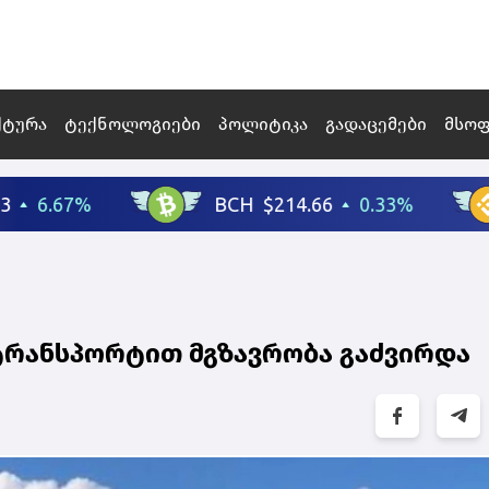
ქტურა
ტექნოლოგიები
პოლიტიკა
გადაცემები
მსო
ტრანსპორტით მგზავრობა გაძვირდა