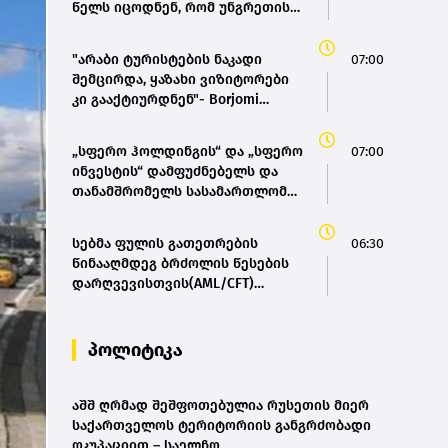
წელს იცოდნენ, რომ უნგრეთის
ენერგოსისტემა ზღვარზე იყო,
მაგრამ არაფერი გააკეთეს -
"არაბი ტურისტების ნაკადი
07:00
პეტერ მადიარი
შემცირდა, ყაზახი ვიზიტორები
კი გააქტიურდნენ"- Borjomi
UnderWood Hotel
„სფერო ჰოლდინგის“ და „სფერო
07:00
ინვესტის“ დამფუძნებელს და
თანამშრომელს სასამართლომ
12 და 8 წლით თავისუფლების
აღკვეთა განუსაზღვრა
სებმა ფულის გათეთრების
06:30
წინააღმდეგ ბრძოლის წესების
დარღვევისთვის(AML/CFT)
,ცენტრალი’ დააჯარიმა- მისოს
პაკისტანის მოქალაქე ფლობს
პოლიტიკა
აშშ ღრმად შეშფოთებულია რუსეთის მიერ
საქართველოს ტერიტორიის განგრძობადი
ოკუპაციით – საელჩო