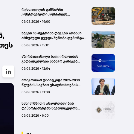
რუსთაველის გამზირზე
კონტრაქტორი კომპანიის
თვითმცლელმა ტრანშიის კიდესთან
06.08.2026 • 16:00
ახლოს იმოძრავა, რამაც ნიადაგის
ჩამოშლა და ტექნიკის მოცურება
ხევის 10-მეტრიან დაცვის ზონაში
ნ,
გამოიწვია, გადაბრუნდა
არსებული ყველა შენობა დემონტაჟს
ავტომანქანა - თვითმცლელში
დაექვემდებარება - თელავის მერი
ეთეს
იმყოფებოდა მცირეწლოვანი ბავშვი
06.08.2026 • 15:01
- GWP
აზერბაიჯანული სატვირთოების
გადაადგილება საბაჟო გამშვებ
პუნქტებზე შეუფერხებლად
06.08.2026 • 12:04
მიმდინარეობს- შემოსავლების
სამსახური
მთავრობამ დაამტკიცა 2026-2030
წლების საგზაო უსაფრთხოების
ეროვნული სტრატეგია და მისი
06.08.2026 • 11:00
სამოქმედო გეგმა – თამარ
იოსელიანი
სახელმწიფო უსაფრთხოების
დეპარტამენტმა საქართველოს
სახელმწიფო ინტერესების
06.08.2026 • 6:00
საზიანოდ საბოტაჟის მუხლით
გამოძიება დაიწყო