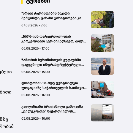
ტურიზმი
"არაბი ტურისტების ნაკადი
შემცირდა, ყაზახი ვიზიტორები კი
გააქტიურდნენ"- Borjomi UnderWood
07.08.2026 • 7:00
Hotel
„100%-იან დატვირთულობას
ჯერჯერობით ვერ მივაღწიეთ, ბოლო
პერიოდში რამდენიმე ჯავშანიც
06.08.2026 • 17:00
გაუქმდა“ - Kobuleti Beach Club
ზამთრის სეზონისთვის გუდაურში
დ
დაგეგმილი ინფრასტრუქტურული
პროექტები ხელს შეუწყობს
ებები
06.08.2026 • 15:00
გუდაურის ტურისტული
პოტენციალის გაზრდას – ლევან
ლონდონის 50-მდე ცენტრალურ
დარსალია
ლოკაციაზე საქართველოს საიმიჯო
ებითი
ვიზუალები განთავსდა
05.08.2026 • 16:00
გავლენიანი ბრიტანული გამოცემა
„ტელეგრაფი“ საქართველოს
ტურისტული პოტენციალის შესახებ
ნზე
05.08.2026 • 10:00
სტატიების ციკლს აქვეყნებს
რობამ