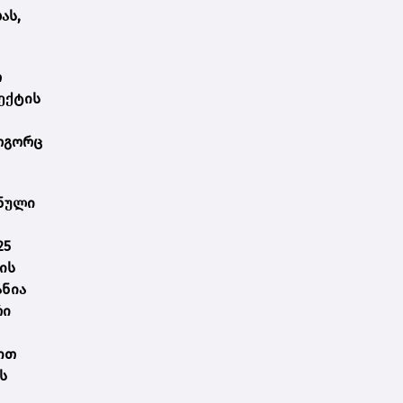
ას,
თ
ექტის
ოგორც
შნული
25
ის
ანია
რი
ით
ს