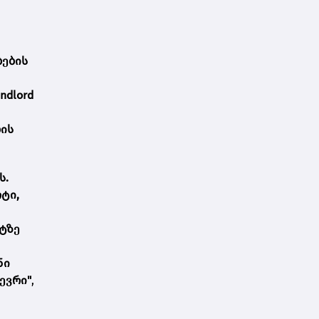
ბების
ndlord
ბის
ს.
ტი,
ტზე
ნი
წევრი"
,