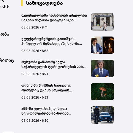
სახალხო დამცველი
საზოგადოება
რანს
მკითხველებმა ესპანეთის უძველესი
წიგნის მაღაზია დახურვისგან
გადაარჩინეს
08.08.2026 • 9:41
ლობა
ელექტროენერგიის გათიშვის
პირველ ორ შემთხვევაზე სუს-ში
წარიმართება გამოძიება, მესამე
08.08.2026 • 8:56
გათიშვას ჰქონდა კონკრეტული
მიზეზი, - სარეაბილიტაციო
 რითაც
რუსეთმა განახორციელა
სამუშაოები ენგურჰესზე - კობახიძე
საქართველოს ტერიტორიების 20%-
ის ოკუპაცია და სააკაშვილის, მისი
08.08.2026 • 8:21
რეჟიმის და „ნაცმოძრაობის“
ღალატი ვერანაირად ვერ
ფინეთში შექმნეს სათვალე,
გადაფარავს ამ დანაშაულს, ეს იყო
რომელიც ტყეში სოკოების
დანაშაული ჩვენი სახელმწიფოს
აღმოჩენაში დაგეხმარებათ
წინაშე - კობახიძე
08.08.2026 • 6:33
აშშ-ში ველოსიპედისტთა
სიკვდილიანობა 40-წლიან
მაქსიმუმს უახლოვდება
08.08.2026 • 6:30