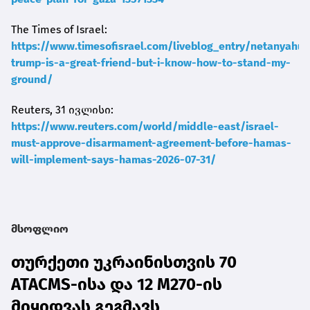
The Times of Israel:
https://www.timesofisrael.com/liveblog_entry/netanyahu-
trump-is-a-great-friend-but-i-know-how-to-stand-my-
ground/
Reuters, 31 ივლისი:
https://www.reuters.com/world/middle-east/israel-
must-approve-disarmament-agreement-before-hamas-
will-implement-says-hamas-2026-07-31/
მსოფლიო
თურქეთი უკრაინისთვის 70
ATACMS-ისა და 12 M270-ის
მიყიდვას გეგმავს