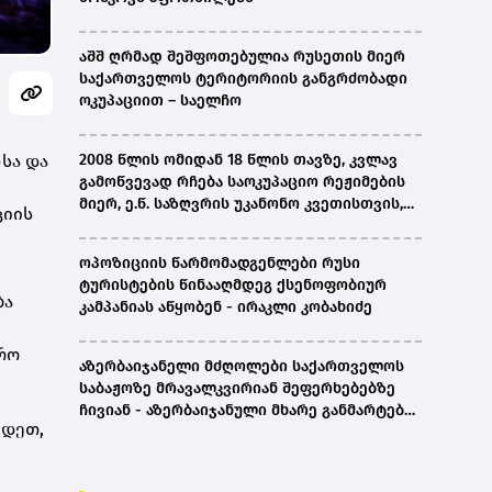
აშშ ღრმად შეშფოთებულია რუსეთის მიერ
საქართველოს ტერიტორიის განგრძობადი
ოკუპაციით – საელჩო
სა და
2008 წლის ომიდან 18 წლის თავზე, კვლავ
გამოწვევად რჩება საოკუპაციო რეჟიმების
მიერ, ე.წ. საზღვრის უკანონო კვეთისთვის,
ციის
პირთა უკანონო დაკავებების და
პატიმრობის პრაქტიკა, ასევე მშობლიურ
ოპოზიციის წარმომადგენლები რუსი
ენაზე განათლების ხელმისაწვდომობა-
ტურისტების წინააღმდეგ ქსენოფობიურ
სახალხო დამცველი
ბა
კამპანიას აწყობენ - ირაკლი კობახიძე
ფრო
აზერბაიჯანელი მძღოლები საქართველოს
საბაჟოზე მრავალკვირიან შეფერხებებზე
ჩივიან - აზერბაიჯანული მხარე განმარტებას
ვდეთ,
ითხოვს