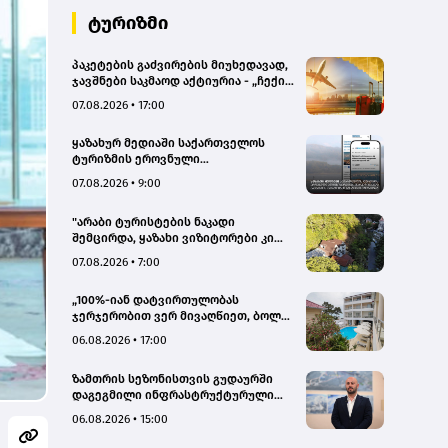
ტურიზმი
პაკეტების გაძვირების მიუხედავად,
ჯავშნები საკმაოდ აქტიურია - „ჩექინ
თრეველი"(bm.ge)
07.08.2026 • 17:00
ყაზახურ მედიაში საქართველოს
ტურიზმის ეროვნული
ადმინისტრაციის მარკეტინგული
07.08.2026 • 9:00
კამპანიის ფარგლებში სტატიები
მომზადდა
"არაბი ტურისტების ნაკადი
შემცირდა, ყაზახი ვიზიტორები კი
გააქტიურდნენ"- Borjomi UnderWood
07.08.2026 • 7:00
Hotel
„100%-იან დატვირთულობას
ჯერჯერობით ვერ მივაღწიეთ, ბოლო
პერიოდში რამდენიმე ჯავშანიც
06.08.2026 • 17:00
გაუქმდა“ - Kobuleti Beach Club
ზამთრის სეზონისთვის გუდაურში
დაგეგმილი ინფრასტრუქტურული
პროექტები ხელს შეუწყობს
06.08.2026 • 15:00
გუდაურის ტურისტული
პოტენციალის გაზრდას – ლევან