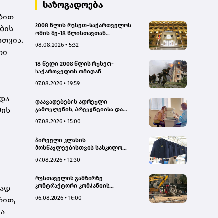
საზოგადოება
ბით
2008 წლის რუსეთ-საქართველოს
ბის
ომის მე-18 წლისთავთან
სთვის.
დაკავშირებით ადმინისტრაციულ
08.08.2026 • 5:32
შენობებზე სახელმწიფო დროშები
თი
დაეშვა
18 წელი 2008 წლის რუსეთ-
საქართველოს ომიდან
07.08.2026 • 19:59
 და
დაავადებების ადრეული
მის
გამოვლენის, პრევენციისა და
რეგიონებში ხარისხიან სამედიცინო
07.08.2026 • 15:00
მომსახურებაზე ხელმისაწვდომობის
გაზრდის მიზნით,
პირველი კლასის
დედოფლისწყაროში, სამედიცინო
მოსწავლეებისთვის სასკოლო
სკრინინგი გაიმართა – ჯანდაცვის
ფორმების რეალიზაცია 1–14
სამინისტრო
07.08.2026 • 12:30
სექტემბრის პერიოდში
განხორციელდება
რუსთაველის გამზირზე
კონტრაქტორი კომპანიის
ვად
თვითმცლელმა ტრანშიის კიდესთან
06.08.2026 • 16:00
რით,
ახლოს იმოძრავა, რამაც ნიადაგის
ჩამოშლა და ტექნიკის მოცურება
ია
გამოიწვია, გადაბრუნდა