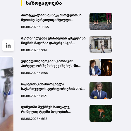
სახალხო დამცველი
საზოგადოება
პორტუგალიის ბუსაკუ მსოფლიოში
მეოთხე სერტიფიცირებული
„თერაპიული ტყე“ გახდა
08.08.2026 • 13:55
მკითხველებმა ესპანეთის უძველესი
წიგნის მაღაზია დახურვისგან
გადაარჩინეს
08.08.2026 • 9:41
ელექტროენერგიის გათიშვის
პირველ ორ შემთხვევაზე სუს-ში
წარიმართება გამოძიება, მესამე
08.08.2026 • 8:56
გათიშვას ჰქონდა კონკრეტული
მიზეზი, - სარეაბილიტაციო
რუსეთმა განახორციელა
სამუშაოები ენგურჰესზე - კობახიძე
საქართველოს ტერიტორიების 20%-
ის ოკუპაცია და სააკაშვილის, მისი
08.08.2026 • 8:21
რეჟიმის და „ნაცმოძრაობის“
ღალატი ვერანაირად ვერ
ფინეთში შექმნეს სათვალე,
გადაფარავს ამ დანაშაულს, ეს იყო
რომელიც ტყეში სოკოების
დანაშაული ჩვენი სახელმწიფოს
აღმოჩენაში დაგეხმარებათ
წინაშე - კობახიძე
08.08.2026 • 6:33