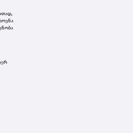
ითად,
ხოვნა
ენობა
იერ