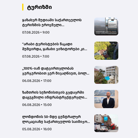
ტურიზმი
ყაზახურ მედიაში საქართველოს
ტურიზმის ეროვნული
ადმინისტრაციის მარკეტინგული
07.08.2026 • 9:00
კამპანიის ფარგლებში სტატიები
მომზადდა
"არაბი ტურისტების ნაკადი
შემცირდა, ყაზახი ვიზიტორები კი
გააქტიურდნენ"- Borjomi UnderWood
07.08.2026 • 7:00
Hotel
„100%-იან დატვირთულობას
ჯერჯერობით ვერ მივაღწიეთ, ბოლო
პერიოდში რამდენიმე ჯავშანიც
06.08.2026 • 17:00
გაუქმდა“ - Kobuleti Beach Club
ზამთრის სეზონისთვის გუდაურში
დაგეგმილი ინფრასტრუქტურული
პროექტები ხელს შეუწყობს
06.08.2026 • 15:00
გუდაურის ტურისტული
პოტენციალის გაზრდას – ლევან
ლონდონის 50-მდე ცენტრალურ
დარსალია
ლოკაციაზე საქართველოს საიმიჯო
ვიზუალები განთავსდა
05.08.2026 • 16:00