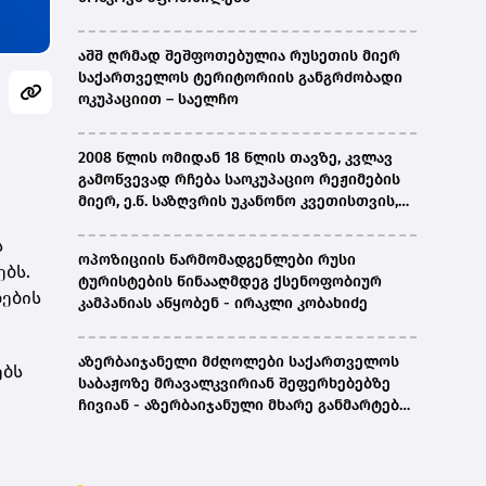
აშშ ღრმად შეშფოთებულია რუსეთის მიერ
საქართველოს ტერიტორიის განგრძობადი
ოკუპაციით – საელჩო
2008 წლის ომიდან 18 წლის თავზე, კვლავ
გამოწვევად რჩება საოკუპაციო რეჟიმების
მიერ, ე.წ. საზღვრის უკანონო კვეთისთვის,
პირთა უკანონო დაკავებების და
ს
პატიმრობის პრაქტიკა, ასევე მშობლიურ
ოპოზიციის წარმომადგენლები რუსი
ენაზე განათლების ხელმისაწვდომობა-
ებს.
ტურისტების წინააღმდეგ ქსენოფობიურ
სახალხო დამცველი
ლების
კამპანიას აწყობენ - ირაკლი კობახიძე
აზერბაიჯანელი მძღოლები საქართველოს
ებს
საბაჟოზე მრავალკვირიან შეფერხებებზე
ჩივიან - აზერბაიჯანული მხარე განმარტებას
ითხოვს