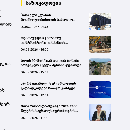
საზოგადოება
ს
პირველი კლასის
უ
მოსწავლეებისთვის სასკოლო
ბლად.
ფორმების რეალიზაცია 1–14
07.08.2026 • 12:30
სექტემბრის პერიოდში
განხორციელდება
რუსთაველის გამზირზე
კონტრაქტორი კომპანიის
თვითმცლელმა ტრანშიის კიდესთან
06.08.2026 • 16:00
ახლოს იმოძრავა, რამაც ნიადაგის
ს
ჩამოშლა და ტექნიკის მოცურება
ხევის 10-მეტრიან დაცვის ზონაში
გამოიწვია, გადაბრუნდა
ულია
არსებული ყველა შენობა დემონტაჟს
ავტომანქანა - თვითმცლელში
დაექვემდებარება - თელავის მერი
იმყოფებოდა მცირეწლოვანი ბავშვი
06.08.2026 • 15:01
- GWP
აზერბაიჯანული სატვირთოების
გადაადგილება საბაჟო გამშვებ
ის
პუნქტებზე შეუფერხებლად
06.08.2026 • 12:04
მიმდინარეობს- შემოსავლების
სამსახური
მიერ
მთავრობამ დაამტკიცა 2026-2030
წლების საგზაო უსაფრთხოების
ეროვნული სტრატეგია და მისი
06.08.2026 • 11:00
სამოქმედო გეგმა – თამარ
იოსელიანი