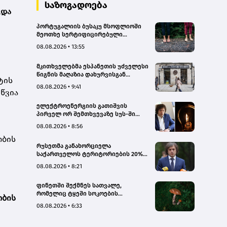
სახალხო დამცველი
საზოგადოება
ვდა
პორტუგალიის ბუსაკუ მსოფლიოში
მეოთხე სერტიფიცირებული
„თერაპიული ტყე“ გახდა
08.08.2026 • 13:55
მკითხველებმა ესპანეთის უძველესი
წიგნის მაღაზია დახურვისგან
ტის
გადაარჩინეს
08.08.2026 • 9:41
წვია
ელექტროენერგიის გათიშვის
პირველ ორ შემთხვევაზე სუს-ში
წარიმართება გამოძიება, მესამე
08.08.2026 • 8:56
გათიშვას ჰქონდა კონკრეტული
ობის
მიზეზი, - სარეაბილიტაციო
რუსეთმა განახორციელა
სამუშაოები ენგურჰესზე - კობახიძე
საქართველოს ტერიტორიების 20%-
ის ოკუპაცია და სააკაშვილის, მისი
08.08.2026 • 8:21
რეჟიმის და „ნაცმოძრაობის“
ღალატი ვერანაირად ვერ
ფინეთში შექმნეს სათვალე,
გადაფარავს ამ დანაშაულს, ეს იყო
რომელიც ტყეში სოკოების
დანაშაული ჩვენი სახელმწიფოს
ობის
აღმოჩენაში დაგეხმარებათ
წინაშე - კობახიძე
08.08.2026 • 6:33