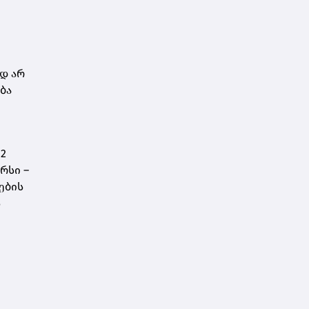
ი
დ არ
ბა
2
რსი –
ების
ს