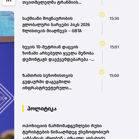
თვითმცლელმა ტრანშიის
პროგრამა - მარიამ
კიდესთან ახლოს იმოძრავა,
ქვრივიშვილი
რამაც ნიადაგის ჩამოშლა და
საქმიანი მოგზაურობის
15:30
ტექნიკის მოცურება გამოიწვია,
გლობალური ხარჯები პიკს 2026
გადაბრუნდა ავტომანქანა -
წლისთვის მიაღწევს – GBTA
თვითმცლელში იმყოფებოდა
მცირეწლოვანი ბავშვი - GWP
ხევის 10-მეტრიან დაცვის
15:01
ზონაში არსებული ყველა შენობა
დემონტაჟს დაექვემდებარება -
თელავის მერი
ზამთრის სეზონისთვის
15:00
გუდაურში დაგეგმილი
ინფრასტრუქტურული
პროექტები ხელს შეუწყობს
გუდაურის ტურისტული
პოტენციალის გაზრდას – ლევან
პოლიტიკა
დარსალია
ოპოზიციის წარმომადგენლები რუსი
ტურისტების წინააღმდეგ ქსენოფობიურ
კამპანიას აწყობენ - ირაკლი კობახიძე