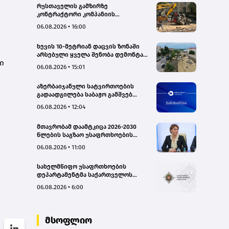
რუსთაველის გამზირზე
კონტრაქტორი კომპანიის
თვითმცლელმა ტრანშიის კიდესთან
06.08.2026 • 16:00
ახლოს იმოძრავა, რამაც ნიადაგის
ჩამოშლა და ტექნიკის მოცურება
ხევის 10-მეტრიან დაცვის ზონაში
გამოიწვია, გადაბრუნდა
არსებული ყველა შენობა დემონტაჟს
ავტომანქანა - თვითმცლელში
ი
დაექვემდებარება - თელავის მერი
იმყოფებოდა მცირეწლოვანი ბავშვი
06.08.2026 • 15:01
- GWP
აზერბაიჯანული სატვირთოების
გადაადგილება საბაჟო გამშვებ
პუნქტებზე შეუფერხებლად
06.08.2026 • 12:04
მიმდინარეობს- შემოსავლების
სამსახური
მთავრობამ დაამტკიცა 2026-2030
წლების საგზაო უსაფრთხოების
ეროვნული სტრატეგია და მისი
06.08.2026 • 11:00
სამოქმედო გეგმა – თამარ
იოსელიანი
სახელმწიფო უსაფრთხოების
დეპარტამენტმა საქართველოს
სახელმწიფო ინტერესების
06.08.2026 • 6:00
საზიანოდ საბოტაჟის მუხლით
გამოძიება დაიწყო
მსოფლიო