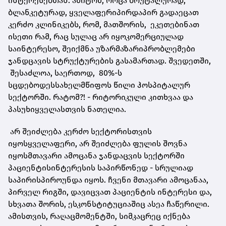
ინტერესებთან
.
ამიტომ
,
როცა
ბრუტალურად
,
ბლანკეტურად
,
ყველაფერი
პირდაპირ
გადაეცათ
კერძო
კლინიკებს
,
რომ
,
მათ
შორის
,
ეკეთებინათ
ისეთი
რამ
,
რაც
სულაც
არ
იყო
კომერციულად
საინტერესო
,
შეიქმნა
უზარმაზარი
პრობლემები
ჯანდცავის
სტრუქტურების
გასამართად
.
შვედეთში
,
შესაძლოა
,
საერთოდ
, 80%-ს
სცდებოდეს
სახელმწიფოს
წილი
ჰოსპიტალურ
სექტორში
.
რატომ
?
! -
რიტორიკული
კითხვაა
და
პასუხი
ყველასთვის
ნათელია
.
არ
შეიძლება
კერძო
სექტორისთვის
იყოს
ყველაფერი
,
არ
შეიძლება
ფულის
შოვნა
იყოს
მთავარი
ამოცანა
ჯანდაცვის
სექტორში
პაციენტის
ინტერესის
საპირწონედ
-
სრულიად
საპირისპირო
უნდა
იყოს
.
ჩვენი
მთავარი
ამოცანაა
,
პირველ
რიგში
,
დავიცვათ
პაციენტის
ინტერესი
და
,
სხვათა
შორის
,
ეს
კონსტიტუციაშიც
ასეა
ჩაწერილი
.
ამისთვის
,
რაღაც
მომენტში
,
სიმკაცრეც
იქნება