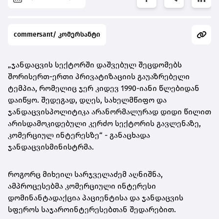
commersant/ კომერსანტი
„
ჯანდაცვის
სექტორში
დაშვებულ
შეცდომებს
შორის
ერთ-ერთი
პრივატიზაციის
გაუაზრებელი
ტემპია
,
რომელიც
ჯერ
კიდევ
1990-იანი
წლებიდან
დაიწყო
.
შედეგად
,
დღეს
,
სახელმწიფო
და
ჯანდაცვის
პოლიტიკა
არანორმალურად
დიდი
წილით
არის
დამოკიდებული
კერძო
სექტორის
გავლენაზე
,
კომერციულ
ინტერესზე
“ -
განაცხადა
ჯანდაცვის
მინისტრმა
.
როგორც
მიხეილ
სარჯველაძემ
აღნიშნა
,
ამ
პროცესებმა
კომერციული
ინტერესი
დომინანტად
აქცია
პაციენტისა
და
ჯანდაცვის
სფეროს
საჯარო
ინტერესებთან
შედარებით
.