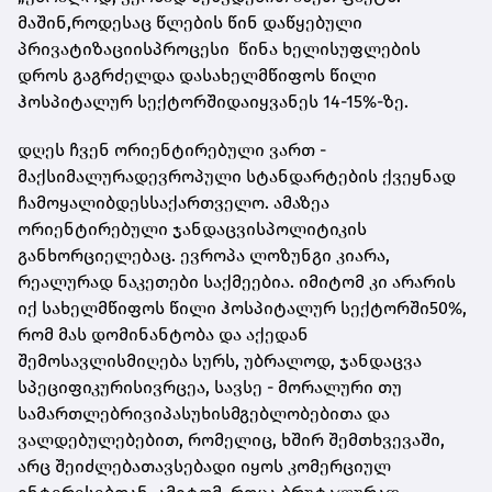
მაშინ
,
როდესაც
წლების
წინ
დაწყებული
პრივატიზაციის
პროცესი
წინა
ხელისუფლების
დროს
გაგრძელდა
და
სახელმწიფოს
წილი
ჰოსპიტალურ
სექტორში
დაიყვანეს
14-15%-
ზე
.
დღეს
ჩვენ
ორიენტირებული
ვართ
-
მაქსიმალურად
ევროპული
სტანდარტების
ქვეყნად
ჩამოყალიბდეს
საქართველო
.
ამაზეა
ორიენტირებული
ჯანდაცვის
პოლიტიკის
განხორციელებაც
.
ევროპა
ლოზუნგი
კი
არა
,
რეალურად
ნაკეთები
საქმეებია
.
იმიტომ
კი
არ
არის
იქ
სახელმწიფოს
წილი
ჰოსპიტალურ
სექტორში
50%,
რომ
მას
დომინანტობა
და
აქედან
შე
მო
სავლის
მიღება
სურს
,
უბრალოდ
,
ჯანდაცვა
სპეციფიკური
სივრცეა
,
სავსე
-
მორალური
თუ
სამართლებრივი
პასუხისმგებლობებითა
და
ვალდებულებებით
,
რომელიც
,
ხშირ
შემთხვევაში
,
არც
შეიძლება
თავსებადი
იყოს
კომერციულ