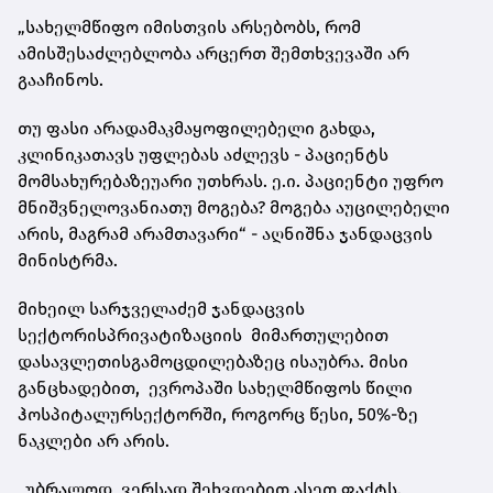
„
სახელმწიფო
იმისთვის
არსებობს
,
რომ
ამის
შესაძლებლობა
არცერთ
შემთხვევაში
არ
გააჩინოს
.
თუ
ფასი
არადამაკმაყოფილებელი
გახდა
,
კლინიკა
თავს
უფლებას
აძლევს
-
პაციენტს
მომსახურებაზე
უარი
უთხრას
.
ე.ი
.
პაციენტი
უფრო
მნიშვნელოვანია
თუ
მოგება
?
მოგება
აუცილებელი
არის
,
მაგრამ
არა
მთავარი
“
-
აღნიშნა
ჯანდაცვის
მინისტრმა
.
მიხეილ
სარჯველაძემ
ჯანდაცვის
სექტორის
პრივატიზაციის
მიმართულებით
დასავლეთის
გამოცდილებაზეც
ისაუბრა
.
მისი
განცხადებით
,
ევროპაში
სახელმწიფოს
წილი
ჰოსპიტალურ
სექტორში
,
როგორც
წესი
, 50%-
ზე
ნაკლები
არ
არის
.
„
უბრალოდ
,
ვერსად
შეხვდებით
ასეთ
ფაქტს
.