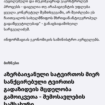
აუცილებელი
და
თუკი
მკაცრად
ვაკონტროლებ
პროცესს
-
დაცულია
თუ
არა
პაციენტის
უფლება
ყველა
კონკრეტულ
შემთხვევაში
,
არ
შეიძლება
ეს
ჩაითვალოს
სახელმწიფოს
მხრიდან
ანტიევროპულ
გადაწყვეტილებად
“ -
განაცხადა
მიხეილ
სარჯველაძემ
.
ინფორმაციას ეკონომიკის სამინისტრო ავრცელებს.
ბიზნესი
აზერბაიჯანული სატვირთოს მიერ
სანქცირებული ტვირთის
გადაზიდვის მცდელობა
გამოიკვეთა - შემოსავლების
სამსახური