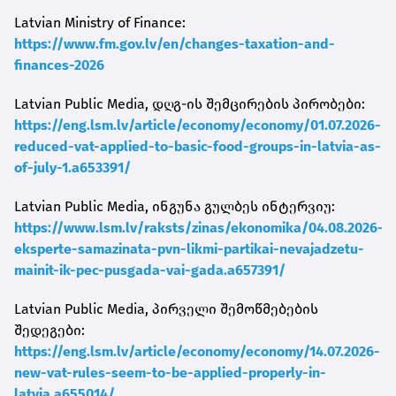
Latvian Ministry of Finance:
https://www.fm.gov.lv/en/changes-taxation-and-
finances-2026
Latvian Public Media, დღგ-ის შემცირების პირობები:
https://eng.lsm.lv/article/economy/economy/01.07.2026-
reduced-vat-applied-to-basic-food-groups-in-latvia-as-
of-july-1.a653391/
Latvian Public Media, ინგუნა გულბეს ინტერვიუ:
https://www.lsm.lv/raksts/zinas/ekonomika/04.08.2026-
eksperte-samazinata-pvn-likmi-partikai-nevajadzetu-
mainit-ik-pec-pusgada-vai-gada.a657391/
Latvian Public Media, პირველი შემოწმებების
შედეგები:
https://eng.lsm.lv/article/economy/economy/14.07.2026-
new-vat-rules-seem-to-be-applied-properly-in-
latvia.a655014/