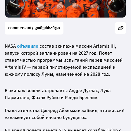
commersant/ კომერსანტი
NASA
объявило
состав экипажа миссии Artemis III,
запуск которой запланирован на 2027 год. Полет
станет частью программы испытаний перед миссией
Artemis IV — первой пилотируемой экспедицией к
южному полюсу Луны, намеченной на 2028 год.
В экипаж вошли астронавты Андре Дуглас, Лука
Пармитано, Фрэнк Рубио и Рэнди Бресник.
Глава агентства Джаред Айзекман заявил, что миссия
«знаменует собой начало будущего».
Во время полета ракета SLS выведет корабль Orion с