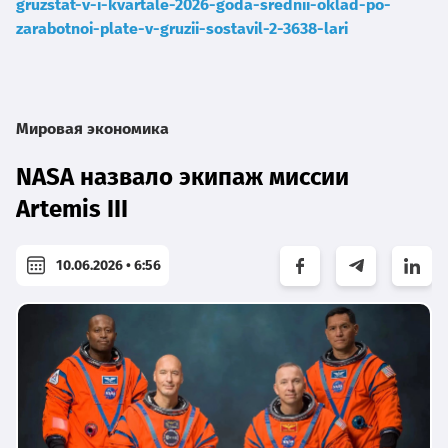
gruzstat-v-i-kvartale-2026-goda-srednii-oklad-po-
zarabotnoi-plate-v-gruzii-sostavil-2-3638-lari
Мировая экономика
NASA назвало экипаж миссии
Artemis III
10.06.2026 • 6:56