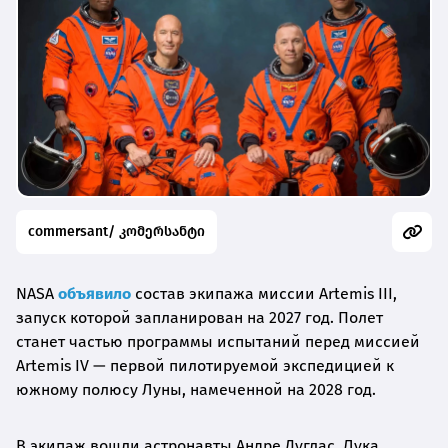
commersant/ კომერსანტი
NASA
объявило
состав экипажа миссии Artemis III,
запуск которой запланирован на 2027 год. Полет
станет частью программы испытаний перед миссией
Artemis IV — первой пилотируемой экспедицией к
южному полюсу Луны, намеченной на 2028 год.
В экипаж вошли астронавты Андре Дуглас, Лука