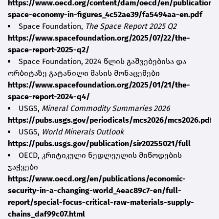
https://www.oecd.org/content/dam/oecd/en/publications/
space-economy-in-figures_4c52ae39/fa5494aa-en.pdf
Space Foundation,
The Space Report 2025 Q2
https://www.spacefoundation.org/2025/07/22/the-
space-report-2025-q2/
Space Foundation, 2024 წლის გაშვებებისა და
ორბიტაზე გატანილი მასის მონაცემები
https://www.spacefoundation.org/2025/01/21/the-
space-report-2024-q4/
USGS,
Mineral Commodity Summaries 2026
https://pubs.usgs.gov/periodicals/mcs2026/mcs2026.pdf
USGS,
World Minerals Outlook
https://pubs.usgs.gov/publication/sir20255021/full
OECD, კრიტიკული ნედლეულის მიწოდების
ჯაჭვები
https://www.oecd.org/en/publications/economic-
security-in-a-changing-world_4eac89c7-en/full-
report/special-focus-critical-raw-materials-supply-
chains_daf99c07.html