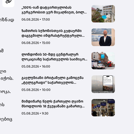
„100%-იან დატვირთულობას
ჯერჯერობით ვერ მივაღწიეთ, ბოლო
პერიოდში რამდენიმე ჯავშანიც
იზნად
06.08.2026 • 17:00
გაუქმდა“ - Kobuleti Beach Club
ზამთრის სეზონისთვის გუდაურში
დაგეგმილი ინფრასტრუქტურული
პროექტები ხელს შეუწყობს
06.08.2026 • 15:00
გუდაურის ტურისტული
ომ
პოტენციალის გაზრდას – ლევან
ლონდონის 50-მდე ცენტრალურ
დარსალია
ლოკაციაზე საქართველოს საიმიჯო
ვიზუალები განთავსდა
05.08.2026 • 16:00
ელი
ნიჭოს.
გავლენიანი ბრიტანული გამოცემა
„ტელეგრაფი“ საქართველოს
ტურისტული პოტენციალის შესახებ
05.08.2026 • 10:00
ოკა.
სტატიების ციკლს აქვეყნებს
მიმდინარე წელს ქართული ღვინო
ის
მსოფლიოს 18 ქვეყანაში გამართულ
140-მდე ღონისძიებაზე იყო
05.08.2026 • 9:30
წარმოდგენილი
ლებიც