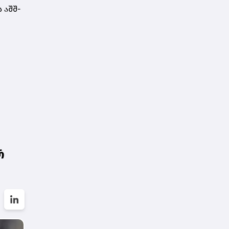
 აშშ-
რ