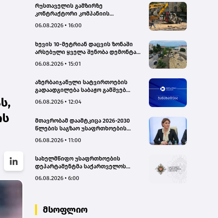
რუსთაველის გამზირზე
კონტრაქტორი კომპანიის
თვითმცლელმა ტრანშიის კიდესთან
06.08.2026 • 16:00
ახლოს იმოძრავა, რამაც ნიადაგის
ჩამოშლა და ტექნიკის მოცურება
ხევის 10-მეტრიან დაცვის ზონაში
გამოიწვია, გადაბრუნდა
არსებული ყველა შენობა დემონტაჟს
ავტომანქანა - თვითმცლელში
დაექვემდებარება - თელავის მერი
იმყოფებოდა მცირეწლოვანი ბავშვი
06.08.2026 • 15:01
- GWP
აზერბაიჯანული სატვირთოების
გადაადგილება საბაჟო გამშვებ
პუნქტებზე შეუფერხებლად
ს,
06.08.2026 • 12:04
მიმდინარეობს- შემოსავლების
სამსახური
ის
მთავრობამ დაამტკიცა 2026-2030
წლების საგზაო უსაფრთხოების
ეროვნული სტრატეგია და მისი
06.08.2026 • 11:00
სამოქმედო გეგმა – თამარ
იოსელიანი
სახელმწიფო უსაფრთხოების
დეპარტამენტმა საქართველოს
სახელმწიფო ინტერესების
06.08.2026 • 6:00
საზიანოდ საბოტაჟის მუხლით
გამოძიება დაიწყო
მსოფლიო