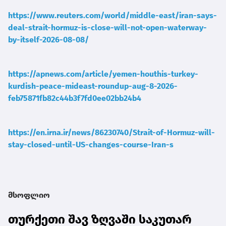
https://www.reuters.com/world/middle-east/iran-says-
deal-strait-hormuz-is-close-will-not-open-waterway-
by-itself-2026-08-08/
https://apnews.com/article/yemen-houthis-turkey-
kurdish-peace-mideast-roundup-aug-8-2026-
feb75871fb82c44b3f7fd0ee02bb24b4
https://en.irna.ir/news/86230740/Strait-of-Hormuz-will-
stay-closed-until-US-changes-course-Iran-s
მსოფლიო
თურქეთი შავ ზღვაში საკუთარ