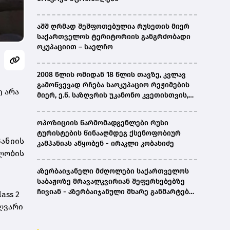
აშშ ღრმად შეშფოთებულია რუსეთის მიერ
საქართველოს ტერიტორიის განგრძობადი
ოკუპაციით – საელჩო
2008 წლის ომიდან 18 წლის თავზე, კვლავ
გამოწვევად რჩება საოკუპაციო რეჟიმების
 არა
მიერ, ე.წ. საზღვრის უკანონო კვეთისთვის,
პირთა უკანონო დაკავებების და
პატიმრობის პრაქტიკა, ასევე მშობლიურ
ოპოზიციის წარმომადგენლები რუსი
ენაზე განათლების ხელმისაწვდომობა-
ტურისტების წინააღმდეგ ქსენოფობიურ
სახალხო დამცველი
პანიის
კამპანიას აწყობენ - ირაკლი კობახიძე
ლობის
აზერბაიჯანელი მძღოლები საქართველოს
საბაჟოზე მრავალკვირიან შეფერხებებზე
ჩივიან - აზერბაიჯანული მხარე განმარტებას
ass 2
ითხოვს
ღვარი