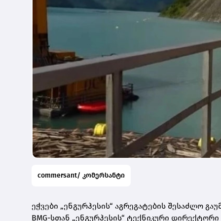
commersant/ კომერსანტი
ეჭვები „ენგურჰესის“ აგრეგატების შესაძლო გაუ
BMG-სთან „ენგურჰესის“
ტექნიკური დირექტორი გ