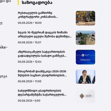
და და
საზოგადოება
რუსთაველის გამზირზე
კონტრაქტორი კომპანიის
თვითმცლელმა ტრანშიის კიდესთან
81
06.08.2026 • 16:00
ახლოს იმოძრავა, რამაც ნიადაგის
ჩამოშლა და ტექნიკის მოცურება
ხევის 10-მეტრიან დაცვის ზონაში
გამოიწვია, გადაბრუნდა
არსებული ყველა შენობა დემონტაჟს
ავტომანქანა - თვითმცლელში
დაექვემდებარება - თელავის მერი
იმყოფებოდა მცირეწლოვანი ბავშვი
06.08.2026 • 15:01
- GWP
ike-
აზერბაიჯანული სატვირთოების
გადაადგილება საბაჟო გამშვებ
პუნქტებზე შეუფერხებლად
06.08.2026 • 12:04
მიმდინარეობს- შემოსავლების
სამსახური
მთავრობამ დაამტკიცა 2026-2030
წლების საგზაო უსაფრთხოების
ტიკა
ეროვნული სტრატეგია და მისი
06.08.2026 • 11:00
სამოქმედო გეგმა – თამარ
იოსელიანი
სახელმწიფო უსაფრთხოების
დეპარტამენტმა საქართველოს
სახელმწიფო ინტერესების
06.08.2026 • 6:00
საზიანოდ საბოტაჟის მუხლით
გამოძიება დაიწყო