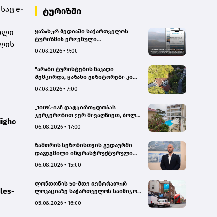
საც e-
ტურიზმი
ოლი
ყაზახურ მედიაში საქართველოს
ტურიზმის ეროვნული
ბლის
ადმინისტრაციის მარკეტინგული
07.08.2026 • 9:00
კამპანიის ფარგლებში სტატიები
მომზადდა
"არაბი ტურისტების ნაკადი
შემცირდა, ყაზახი ვიზიტორები კი
გააქტიურდნენ"- Borjomi UnderWood
07.08.2026 • 7:00
Hotel
„100%-იან დატვირთულობას
ჯერჯერობით ვერ მივაღწიეთ, ბოლო
iigho
პერიოდში რამდენიმე ჯავშანიც
06.08.2026 • 17:00
გაუქმდა“ - Kobuleti Beach Club
ზამთრის სეზონისთვის გუდაურში
დაგეგმილი ინფრასტრუქტურული
პროექტები ხელს შეუწყობს
06.08.2026 • 15:00
გუდაურის ტურისტული
პოტენციალის გაზრდას – ლევან
ლონდონის 50-მდე ცენტრალურ
დარსალია
les-
ლოკაციაზე საქართველოს საიმიჯო
ვიზუალები განთავსდა
05.08.2026 • 16:00