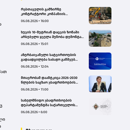
რუსთაველის გამზირზე
კონტრაქტორი კომპანიის
თვითმცლელმა ტრანშიის კიდესთან
06.08.2026 • 16:00
ს
ახლოს იმოძრავა, რამაც ნიადაგის
ჩამოშლა და ტექნიკის მოცურება
ხევის 10-მეტრიან დაცვის ზონაში
გამოიწვია, გადაბრუნდა
არსებული ყველა შენობა დემონტაჟს
ავტომანქანა - თვითმცლელში
დაექვემდებარება - თელავის მერი
იმყოფებოდა მცირეწლოვანი ბავშვი
06.08.2026 • 15:01
- GWP
აზერბაიჯანული სატვირთოების
გადაადგილება საბაჟო გამშვებ
პუნქტებზე შეუფერხებლად
06.08.2026 • 12:04
მიმდინარეობს- შემოსავლების
მათ
სამსახური
მთავრობამ დაამტკიცა 2026-2030
წლების საგზაო უსაფრთხოების
ეროვნული სტრატეგია და მისი
06.08.2026 • 11:00
სამოქმედო გეგმა – თამარ
იოსელიანი
სახელმწიფო უსაფრთხოების
ც
დეპარტამენტმა საქართველოს
სახელმწიფო ინტერესების
06.08.2026 • 6:00
საზიანოდ საბოტაჟის მუხლით
ლი
გამოძიება დაიწყო
ი