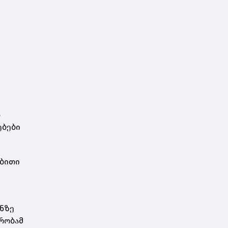
დ
ებები
ებითი
ნზე
რობამ