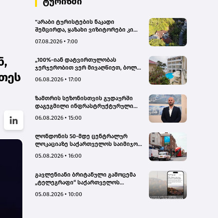
ტურიზმი
"არაბი ტურისტების ნაკადი
შემცირდა, ყაზახი ვიზიტორები კი
გააქტიურდნენ"- Borjomi UnderWood
07.08.2026 • 7:00
Hotel
ნ,
„100%-იან დატვირთულობას
ჯერჯერობით ვერ მივაღწიეთ, ბოლო
ეთეს
პერიოდში რამდენიმე ჯავშანიც
06.08.2026 • 17:00
გაუქმდა“ - Kobuleti Beach Club
ზამთრის სეზონისთვის გუდაურში
დაგეგმილი ინფრასტრუქტურული
პროექტები ხელს შეუწყობს
06.08.2026 • 15:00
გუდაურის ტურისტული
პოტენციალის გაზრდას – ლევან
ლონდონის 50-მდე ცენტრალურ
დარსალია
ლოკაციაზე საქართველოს საიმიჯო
ვიზუალები განთავსდა
05.08.2026 • 16:00
გავლენიანი ბრიტანული გამოცემა
„ტელეგრაფი“ საქართველოს
ტურისტული პოტენციალის შესახებ
05.08.2026 • 10:00
სტატიების ციკლს აქვეყნებს