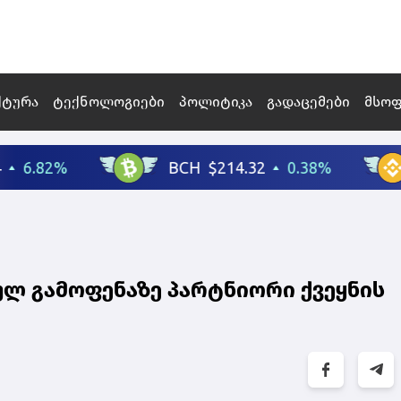
ქტურა
ტექნოლოგიები
პოლიტიკა
გადაცემები
მსო
ულ გამოფენაზე პარტნიორი ქვეყნის