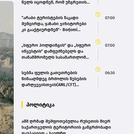
წელს იცოდნენ, რომ უნგრეთის
ენერგოსისტემა ზღვარზე იყო,
მაგრამ არაფერი გააკეთეს -
"არაბი ტურისტების ნაკადი
07:00
პეტერ მადიარი
შემცირდა, ყაზახი ვიზიტორები
კი გააქტიურდნენ"- Borjomi
UnderWood Hotel
„სფერო ჰოლდინგის“ და „სფერო
07:00
ინვესტის“ დამფუძნებელს და
თანამშრომელს სასამართლომ
12 და 8 წლით თავისუფლების
აღკვეთა განუსაზღვრა
სებმა ფულის გათეთრების
06:30
წინააღმდეგ ბრძოლის წესების
დარღვევისთვის(AML/CFT)
,ცენტრალი’ დააჯარიმა- მისოს
პაკისტანის მოქალაქე ფლობს
პოლიტიკა
აშშ ღრმად შეშფოთებულია რუსეთის მიერ
საქართველოს ტერიტორიის განგრძობადი
ოკუპაციით – საელჩო