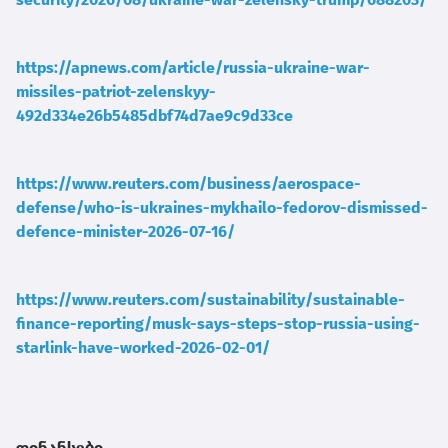
https://apnews.com/article/russia-ukraine-war-
missiles-patriot-zelenskyy-
492d334e26b5485dbf74d7ae9c9d33ce
https://www.reuters.com/business/aerospace-
defense/who-is-ukraines-mykhailo-fedorov-dismissed-
defence-minister-2026-07-16/
https://www.reuters.com/sustainability/sustainable-
finance-reporting/musk-says-steps-stop-russia-using-
starlink-have-worked-2026-02-01/
ფინანსები