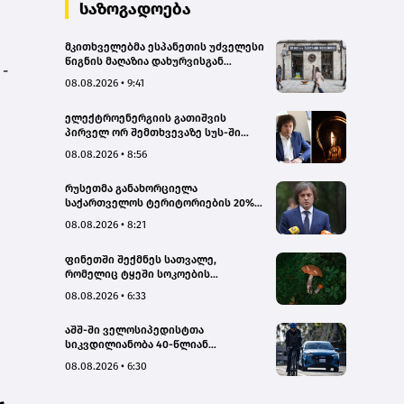
სახალხო დამცველი
საზოგადოება
მკითხველებმა ესპანეთის უძველესი
წიგნის მაღაზია დახურვისგან
 -
გადაარჩინეს
08.08.2026 • 9:41
ელექტროენერგიის გათიშვის
პირველ ორ შემთხვევაზე სუს-ში
წარიმართება გამოძიება, მესამე
08.08.2026 • 8:56
გათიშვას ჰქონდა კონკრეტული
მიზეზი, - სარეაბილიტაციო
რუსეთმა განახორციელა
სამუშაოები ენგურჰესზე - კობახიძე
საქართველოს ტერიტორიების 20%-
ის ოკუპაცია და სააკაშვილის, მისი
08.08.2026 • 8:21
რეჟიმის და „ნაცმოძრაობის“
ღალატი ვერანაირად ვერ
ფინეთში შექმნეს სათვალე,
გადაფარავს ამ დანაშაულს, ეს იყო
რომელიც ტყეში სოკოების
დანაშაული ჩვენი სახელმწიფოს
აღმოჩენაში დაგეხმარებათ
წინაშე - კობახიძე
08.08.2026 • 6:33
აშშ-ში ველოსიპედისტთა
სიკვდილიანობა 40-წლიან
მაქსიმუმს უახლოვდება
08.08.2026 • 6:30