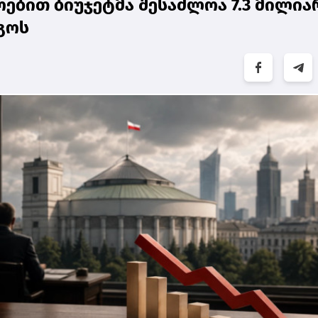
ებით ბიუჯეტმა შესაძლოა 7.3 მილი
გოს