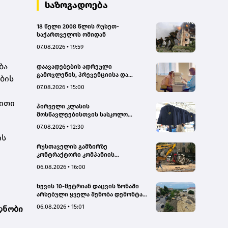
საზოგადოება
18 წელი 2008 წლის რუსეთ-
საქართველოს ომიდან
07.08.2026 • 19:59
ბა
დაავადებების ადრეული
გამოვლენის, პრევენციისა და
ბის
რეგიონებში ხარისხიან სამედიცინო
07.08.2026 • 15:00
მომსახურებაზე ხელმისაწვდომობის
გაზრდის მიზნით,
ბითი
პირველი კლასის
დედოფლისწყაროში, სამედიცინო
მოსწავლეებისთვის სასკოლო
სკრინინგი გაიმართა – ჯანდაცვის
ფორმების რეალიზაცია 1–14
სამინისტრო
07.08.2026 • 12:30
სექტემბრის პერიოდში
ის
განხორციელდება
რუსთაველის გამზირზე
კონტრაქტორი კომპანიის
თვითმცლელმა ტრანშიის კიდესთან
06.08.2026 • 16:00
ახლოს იმოძრავა, რამაც ნიადაგის
ჩამოშლა და ტექნიკის მოცურება
ხევის 10-მეტრიან დაცვის ზონაში
გამოიწვია, გადაბრუნდა
არსებული ყველა შენობა დემონტაჟს
ავტომანქანა - თვითმცლელში
დაექვემდებარება - თელავის მერი
იმყოფებოდა მცირეწლოვანი ბავშვი
06.08.2026 • 15:01
დნობი
- GWP