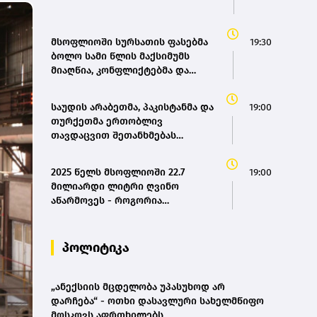
მსოფლიოში სურსათის ფასებმა
19:30
ბოლო სამი წლის მაქსიმუმს
მიაღწია, კონფლიქტებმა და
ძლიერმა სიცხემ მარცვლეულის
გაძვირება გამოიწვია -
საუდის არაბეთმა, პაკისტანმა და
19:00
„გარდიანი“
თურქეთმა ერთობლივ
თავდაცვით შეთანხმებას
მოაწერეს ხელი
2025 წელს მსოფლიოში 22.7
19:00
მილიარდი ლიტრი ღვინო
აწარმოვეს - როგორია
საქართველოს წილი? |
OIV(bm.ge)
პოლიტიკა
„ანექსიის მცდელობა უპასუხოდ არ
დარჩება“ - ოთხი დასავლური სახელმწიფო
მოსკოვს აფრთხილებს