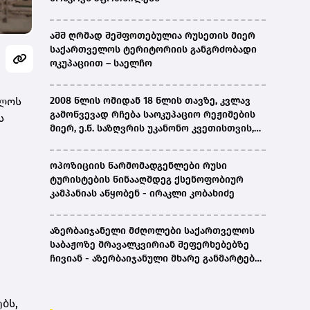
აშშ ღრმად შეშფოთებულია რუსეთის მიერ
საქართველოს ტერიტორიის განგრძობადი
ოკუპაციით – საელჩო
ელოს
2008 წლის ომიდან 18 წლის თავზე, კვლავ
გამოწვევად რჩება საოკუპაციო რეჟიმების
ს
მიერ, ე.წ. საზღვრის უკანონო კვეთისთვის,
პირთა უკანონო დაკავებების და
პატიმრობის პრაქტიკა, ასევე მშობლიურ
ოპოზიციის წარმომადგენლები რუსი
ენაზე განათლების ხელმისაწვდომობა-
ტურისტების წინააღმდეგ ქსენოფობიურ
სახალხო დამცველი
კამპანიას აწყობენ - ირაკლი კობახიძე
აზერბაიჯანელი მძღოლები საქართველოს
საბაჟოზე მრავალკვირიან შეფერხებებზე
ჩივიან - აზერბაიჯანული მხარე განმარტებას
ითხოვს
ბს,