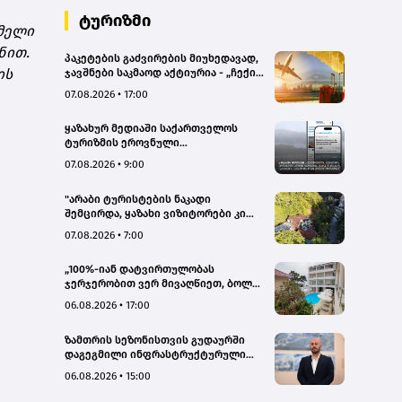
ტურიზმი
მელი
ნით.
პაკეტების გაძვირების მიუხედავად,
ის
ჯავშნები საკმაოდ აქტიურია - „ჩექინ
თრეველი"(bm.ge)
07.08.2026 • 17:00
ყაზახურ მედიაში საქართველოს
ტურიზმის ეროვნული
ადმინისტრაციის მარკეტინგული
07.08.2026 • 9:00
კამპანიის ფარგლებში სტატიები
მომზადდა
"არაბი ტურისტების ნაკადი
შემცირდა, ყაზახი ვიზიტორები კი
გააქტიურდნენ"- Borjomi UnderWood
07.08.2026 • 7:00
Hotel
„100%-იან დატვირთულობას
ჯერჯერობით ვერ მივაღწიეთ, ბოლო
პერიოდში რამდენიმე ჯავშანიც
06.08.2026 • 17:00
გაუქმდა“ - Kobuleti Beach Club
ზამთრის სეზონისთვის გუდაურში
დაგეგმილი ინფრასტრუქტურული
პროექტები ხელს შეუწყობს
06.08.2026 • 15:00
გუდაურის ტურისტული
პოტენციალის გაზრდას – ლევან