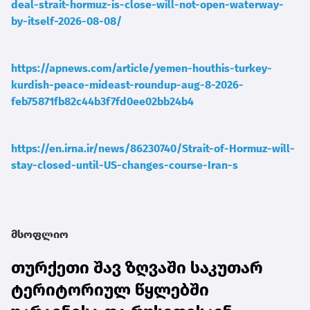
deal-strait-hormuz-is-close-will-not-open-waterway-
by-itself-2026-08-08/
https://apnews.com/article/yemen-houthis-turkey-
kurdish-peace-mideast-roundup-aug-8-2026-
feb75871fb82c44b3f7fd0ee02bb24b4
https://en.irna.ir/news/86230740/Strait-of-Hormuz-will-
stay-closed-until-US-changes-course-Iran-s
მსოფლიო
თურქეთი შავ ზღვაში საკუთარ
ტერიტორიულ წყლებში