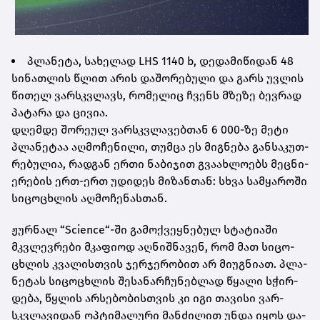
პლა­ნე­ტა, სა­ხე­ლად LHS 1140 b, დე­და­მი­წი­დან 48
სი­ნათ­ლის წლით არის და­შო­რე­ბუ­ლი და გარს უვ­ლის
წი­თელ ვარ­სკვლავს, რო­მე­ლიც ჩვენს მზე­ზე ბევ­რად
პა­ტა­რა და ცი­ვია.
დღემ­დე შო­რე­ულ ვარ­სკვლა­ვებ­თან 6 000-ზე მეტი
პლა­ნე­ტაა აღ­მო­ჩე­ნი­ლი, თუმ­ცა ეს მიგ­ნე­ბა გან­სა­კუთ­
რე­ბუ­ლია, რად­გან ერთი ნა­ბი­ჯით გვა­ახ­ლო­ებს მეც­ნი­
ე­რე­ბის ერთ-ერთ უდი­დეს მი­ზან­თან: სხვა სამ­ყა­რო­ში
სი­ცო­ცხლის აღ­მო­ჩე­ნას­თან.
ჟურ­ნალ “Science“-ში გა­მოქ­ვეყ­ნე­ბულ სტა­ტი­ა­ში
მკვლევ­რე­ბი მკა­ფი­ოდ აღ­ნიშ­ნა­ვენ, რომ მათ სი­ცო­
ცხლის კვა­ლის­თვის ჯერ­ჯე­რო­ბით არ მი­უგ­ნი­ათ. პლა­
ნე­ტას სი­ცო­ცხლის შე­სა­ნარ­ჩუ­ნებ­ლად წყა­ლი სჭირ­
დე­ბა, წყლის არ­სე­ბო­ბის­თვის კი იგი თა­ვი­სი ვარ­
სკვლა­ვი­დან ოპ­ტი­მა­ლუ­რი მან­ძი­ლით უნდა იყოს და­