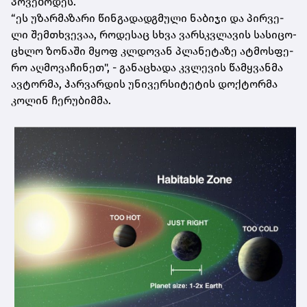
პო­ვე­ბო­დეს.
“ეს უზარ­მა­ზა­რი წინ­გა­დად­გმუ­ლი ნა­ბი­ჯი და პირ­ვე­
ლი შემ­თხვე­ვაა, რო­დე­საც სხვა ვარ­სკვლა­ვის სა­სი­ცო­
ცხლო ზო­ნა­ში მყოფ კლდო­ვან პლა­ნე­ტა­ზე ატ­მოს­ფე­
რო აღ­მო­ვა­ჩი­ნეთ", - გა­ნა­ცხა­და კვლე­ვის წამ­ყვან­მა
ავ­ტორ­მა, ჰარ­ვარ­დის უნი­ვერ­სი­ტე­ტის დოქ­ტორ­მა
კო­ლინ ჩე­რუ­ბიმ­მა.