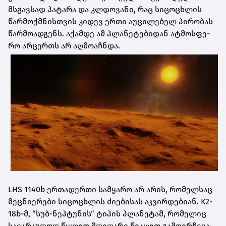
მსგავ­სად პა­ტა­რა და კლდო­ვა­ნი, რაც სი­ცო­ცხლის
წარ­მოქ­მნის­თვის კი­დევ ერთი აუ­ცი­ლე­ბელ პი­რო­ბას
წარ­მო­ად­გენს. აქამ­დე ამ პლა­ნე­ტე­ბი­დან ატ­მოს­ფე­
რო არ­ცერ­თს არ აღ­მო­აჩ­ნდა.
LHS 1140b ერ­თა­დერ­თი სამ­ყა­რო არ არის, რო­მელ­საც
მეც­ნი­ე­რე­ბი სი­ცო­ცხლის ძი­ე­ბი­სას აკ­ვირ­დე­ბი­ან. K2-
18b-მ, “სუბ-ნეპ­ტუ­ნის“ ტი­პის პლა­ნე­ტამ, რო­მე­ლიც
სა­ვა­რა­უ­დოდ წყლით მდი­და­რი წი­ა­ღით გა­მო­ირ­ჩე­ვა,