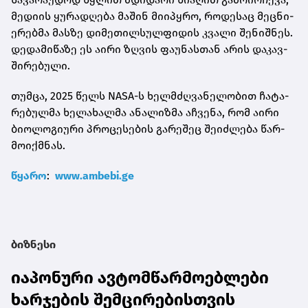
მე­დი­ის ყუ­რა­დღე­ბა მა­შინ მი­ი­პყრო, რო­დე­საც მეც­ნი­
ე­რებ­მა მას­ზე დი­მე­თილ­სულ­ფი­დის კვა­ლი შე­ნიშ­ნეს.
დე­და­მი­წა­ზე ეს აირი ზღვის ფა­უ­ნას­თან არის და­კავ­
ში­რე­ბუ­ლი.
თუმ­ცა, 2025 წელს NASA-ს ხელ­მძღვა­ნე­ლო­ბით ჩა­ტა­
რე­ბულ­მა ხე­ლა­ხალ­მა ანა­ლიზ­მა აჩ­ვე­ნა, რომ აირი
ბი­ო­ლო­გი­უ­რი პრო­ცე­სე­ბის გა­რე­შეც შე­იძ­ლე­ბა წარ­
მო­იქ­მნას.
წყა­რო
:
www.ambebi.ge
ბიზნესი
იაპონური ავტომწარმოებლები
ხარჯების შემცირებისთვის