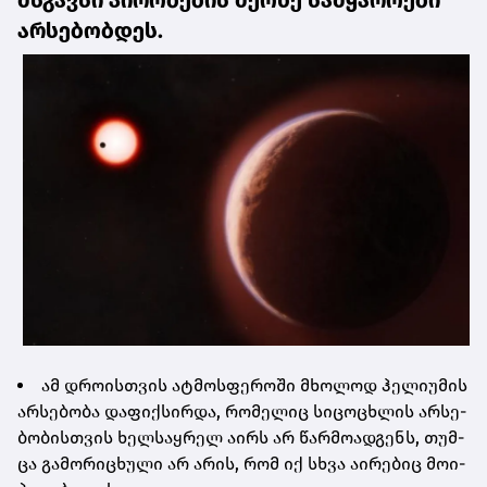
არ­სე­ბობ­დეს.
ამ დრო­ის­თვის ატ­მოს­ფე­რო­ში მხო­ლოდ ჰე­ლი­უ­მის
არ­სე­ბო­ბა და­ფიქ­სირ­და, რო­მე­ლიც სი­ცო­ცხლის არ­სე­
ბო­ბის­თვის ხელ­საყ­რელ აირს არ წარ­მო­ად­გენს, თუმ­
ცა გა­მო­რი­ცხუ­ლი არ არის, რომ იქ სხვა აი­რე­ბიც მო­ი­