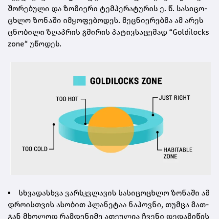
შო­რე­ბუ­ლი და ზო­მი­ე­რი ტემ­პე­რა­ტუ­რის ე. წ. სა­სი­ცო­
ცხლო ზო­ნა­ში იმ­ყო­ფე­ბო­დეს. მეც­ნი­ე­რებ­მა ამ არეს
ცნო­ბი­ლი ზღაპ­რის გმი­რის პა­ტივ­სა­ცე­მად “Goldilocks
zone“ უწო­დეს.
სხვა­დას­ხვა ვარ­სკვლა­ვის სა­სი­ცო­ცხლო ზო­ნა­ში ამ
დრო­ის­თვის ასო­ბით პლა­ნე­ტაა ნა­პოვ­ნი, თუმ­ცა მათ­
გან მხო­ლოდ რამ­დე­ნი­მე ათე­უ­ლია ჩვე­ნი დე­და­მი­წის