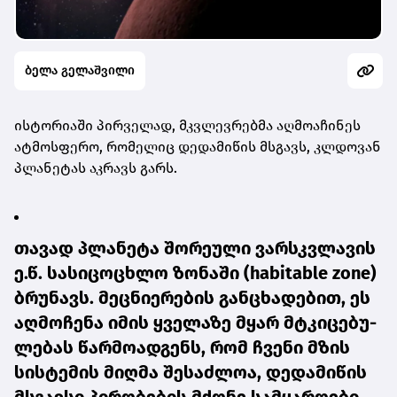
ბელა გელაშვილი
ის­ტო­რი­ა­ში პირ­ვე­ლად, მკვლევ­რებ­მა აღ­მო­ა­ჩი­ნეს
ატ­მოს­ფე­რო, რო­მე­ლიც დე­და­მი­წის მსგავს, კლდო­ვან
პლა­ნე­ტას აკ­რავს გარს.
თა­ვად პლა­ნე­ტა შო­რე­უ­ლი ვარ­სკვლა­ვის
ე.წ. სა­სი­ცო­ცხლო ზო­ნა­ში (habitable zone)
ბრუ­ნავს. მეც­ნი­ე­რე­ბის გან­ცხა­დე­ბით, ეს
აღ­მო­ჩე­ნა იმის ყვე­ლა­ზე მყარ მტკი­ცე­ბუ­
ლე­ბას წარ­მო­ად­გენს, რომ ჩვე­ნი მზის
სის­ტე­მის მიღ­მა შე­საძ­ლოა, დე­და­მი­წის
მსგავ­სი პი­რო­ბე­ბის მქო­ნე სამ­ყა­რო­ე­ბი