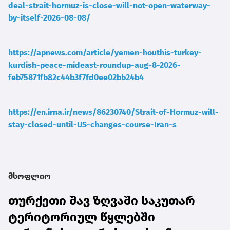
deal-strait-hormuz-is-close-will-not-open-waterway-
by-itself-2026-08-08/
https://apnews.com/article/yemen-houthis-turkey-
kurdish-peace-mideast-roundup-aug-8-2026-
feb75871fb82c44b3f7fd0ee02bb24b4
https://en.irna.ir/news/86230740/Strait-of-Hormuz-will-
stay-closed-until-US-changes-course-Iran-s
მსოფლიო
თურქეთი შავ ზღვაში საკუთარ
ტერიტორიულ წყლებში