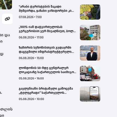
"არაბი ტურისტების ნაკადი
შემცირდა, ყაზახი ვიზიტორები კი
გააქტიურდნენ"- Borjomi UnderWood
07.08.2026 • 7:00
Hotel
„100%-იან დატვირთულობას
ჯერჯერობით ვერ მივაღწიეთ, ბოლო
ბი და
პერიოდში რამდენიმე ჯავშანიც
06.08.2026 • 17:00
გაუქმდა“ - Kobuleti Beach Club
დი
ზამთრის სეზონისთვის გუდაურში
დაგეგმილი ინფრასტრუქტურული
ედ
პროექტები ხელს შეუწყობს
06.08.2026 • 15:00
გუდაურის ტურისტული
პოტენციალის გაზრდას – ლევან
ლონდონის 50-მდე ცენტრალურ
დარსალია
ლოკაციაზე საქართველოს საიმიჯო
ვიზუალები განთავსდა
05.08.2026 • 16:00
გავლენიანი ბრიტანული გამოცემა
.
„ტელეგრაფი“ საქართველოს
ტურისტული პოტენციალის შესახებ
05.08.2026 • 10:00
სტატიების ციკლს აქვეყნებს
ართლის
დი