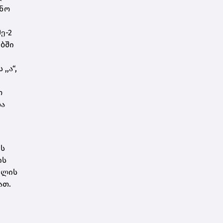
ონო
ე-2
ებში
,ა“,
თ
და
ის
ის
ელის
ათ.